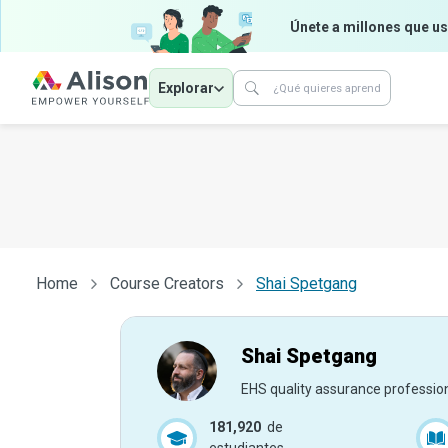
Únete a millones que us
Explorar
Home
Course Creators
Shai Spetgang
Shai Spetgang
EHS quality assurance professio
181,920
de