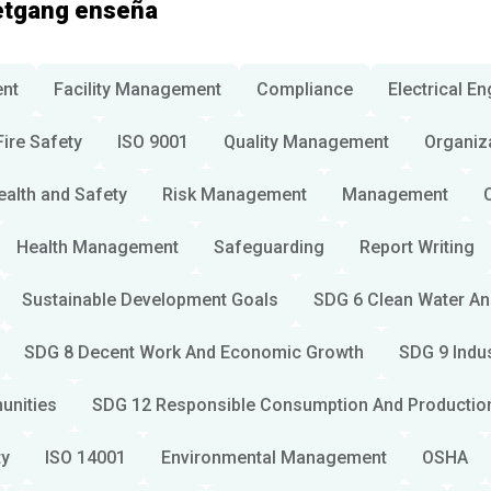
etgang enseña
nt
Facility Management
Compliance
Electrical E
Fire Safety
ISO 9001
Quality Management
Organiz
ealth and Safety
Risk Management
Management
Health Management
Safeguarding
Report Writing
Sustainable Development Goals
SDG 6 Clean Water An
SDG 8 Decent Work And Economic Growth
SDG 9 Indus
unities
SDG 12 Responsible Consumption And Productio
ty
ISO 14001
Environmental Management
OSHA