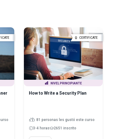
FICATE
CERTIFICATE
NIVEL PRINCIPIANTE
nner
How to Write a Security Plan
curso
81 personas les gustó este curso
3-4 horas
2651 inscrito