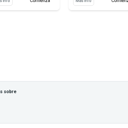
Comienza
Comien
s info
Más info
es sobre