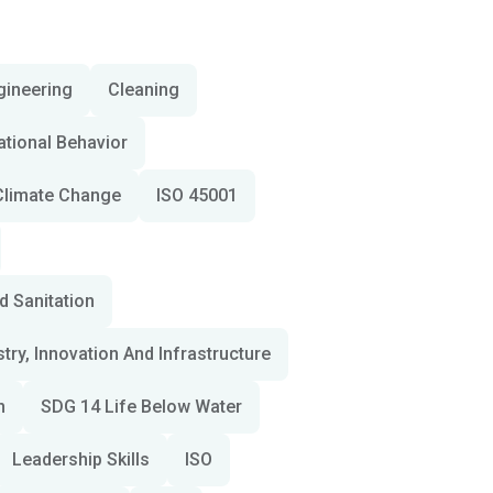
ngineering
Cleaning
ational Behavior
Climate Change
ISO 45001
d Sanitation
try, Innovation And Infrastructure
n
SDG 14 Life Below Water
Leadership Skills
ISO