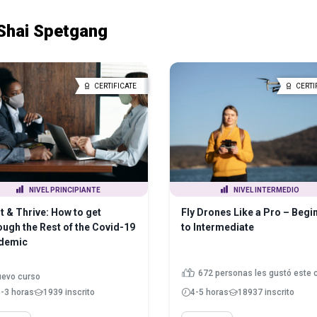
Shai Spetgang
CERTIFICATE
CERTI
NIVEL PRINCIPIANTE
NIVEL INTERMEDIO
t & Thrive: How to get
Fly Drones Like a Pro – Begi
ugh the Rest of the Covid-19
to Intermediate
demic
672 personas les gustó este 
evo curso
5-3 horas
1939 inscrito
4-5 horas
18937 inscrito