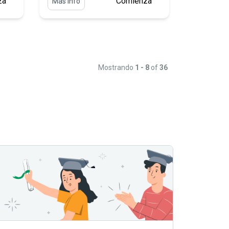
za
Comienza
Más info
Mostrando
1 - 8
of
36