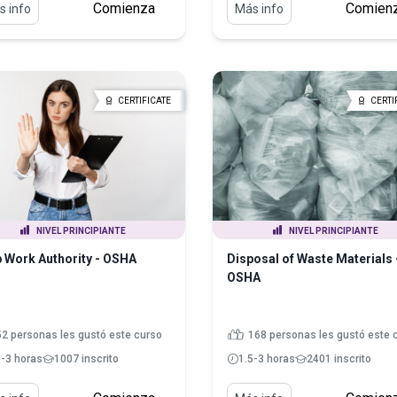
Comienza
Comien
s info
Más info
CERTIFICATE
CERTI
NIVEL PRINCIPIANTE
NIVEL PRINCIPIANTE
 Work Authority - OSHA
Disposal of Waste Materials 
OSHA
52 personas les gustó este curso
168 personas les gustó este 
5-3 horas
1007 inscrito
1.5-3 horas
2401 inscrito