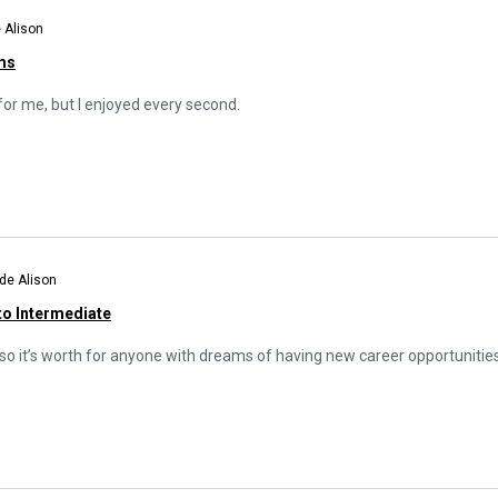
 Alison
ms
for me, but I enjoyed every second.
de Alison
to Intermediate
o it’s worth for anyone with dreams of having new career opportunitie