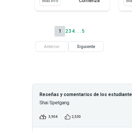
Comienza
Más info
Má
1
2
3
4
. . .
5
Anterior
Siguiente
Reseñas y comentarios de los estudiant
Shai Spetgang
3,904
2,530