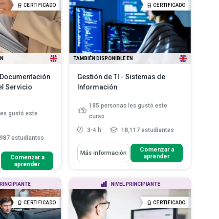
brechas de ...
Leer más
CERTIFICADO
CERTIFICADO
l y la importancia de
 más
EN
TAMBIÉN DISPONIBLE EN
a Documentación
Gestión de TI - Sistemas de
l Servicio
Información
185
personas les gustó este
les gustó este
curso
3-4 h
18,117 estudiantes
987 estudiantes
Aprenderás Cómo
Comenzar a
Más información
aprender
Comenzar a
Enumera las etapas del ciclo de
aprender
re tipos de
vida del diseño de siste...
ales e informal...
Analizar los roles de usuarios,
PRINCIPIANTE
NIVEL PRINCIPIANTE
organizar, priorizar
gerentes y diseñadores e...
ar r...
Identifica las preocupaciones
CERTIFICADO
CERTIFICADO
diferentes métodos
clave del análi...
Leer más
.
Leer más