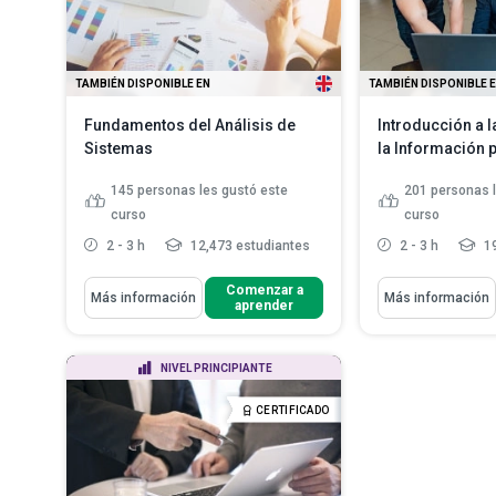
TAMBIÉN DISPONIBLE EN
TAMBIÉN DISPONIBLE 
Fundamentos del Análisis de
Introducción a 
Sistemas
la Información 
145
personas les gustó este
201
personas 
curso
curso
2 - 3 h
12,473 estudiantes
2 - 3 h
19
Aprenderás Cómo
Aprenderás Cómo
Comenzar a
Más información
Más información
aprender
Enumerar los diferentes
Analizar la imp
significados del ciclo de vida d...
del gerente en l
Describir el proceso conocido
Describir los 
NIVEL PRINCIPIANTE
como Reingeniería de Proce...
tecnología de l
Explicar en qué consiste una
Hacer una lista
CERTIFICADO
encuesta de sist...
Leer más
tendencias...
L