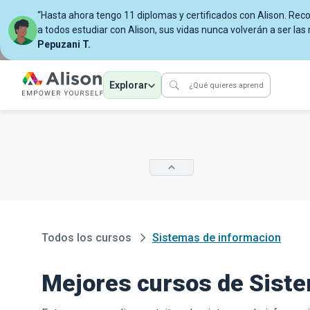
“Hasta ahora tengo 11 diplomas y certificados con Alison. Re
a todos estudiar con Alison, sus vidas nunca volverán a ser las
Pepuzani T.
Explorar
Todos los cursos
Sistemas de informacion
Mejores cursos de Sist