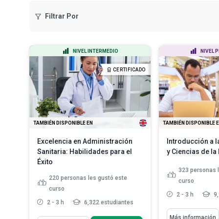
Filtrar Por
NIVEL INTERMEDIO
NIVEL 
CERTIFICADO
TAMBIÉN DISPONIBLE EN
TAMBIÉN DISPONIBLE 
Excelencia en Administración
Introducción a l
Sanitaria: Habilidades para el
y Ciencias de la
Éxito
323
personas 
220
personas les gustó este
curso
curso
2 - 3 h
9,
2 - 3 h
6,322 estudiantes
Aprenderás Cómo
Más información