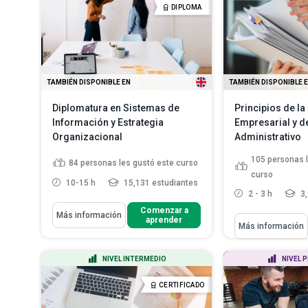
Identificar los riesgos potenciales
DIPLOMA
para el sistema
Definir el pape
la certi...
Leer
Describir la gestión de identidad y
acceso
Leer más
TAMBIÉN DISPONIBLE EN
TAMBIÉN DISPONIBLE 
Diplomatura en Sistemas de
Principios de l
Información y Estrategia
Empresarial y de
Organizacional
Administrativo
105
personas 
84
personas les gustó este curso
curso
10-15 h
15,131 estudiantes
2 - 3 h
3,
Aprenderás Cómo
Comenzar a
Más información
aprender
Aprenderás Cómo
Más información
Explicar la certificación ISO para
Diferenciar ent
las mejores prácticas...
reuniones form
Comparar la «cadena de valor» y
NIVEL INTERMEDIO
NIVEL 
Describir cómo 
la «cadena de suministro...
tareas y gestion
Describir las operaciones y la
CERTIFICADO
Enumerar los 
administración...
Leer más
utilizados pa..