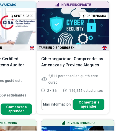
impulsa los sistemas de infor...
ensión e
 AVANZADO
NIVEL PRINCIPIANTE
Definir la tecnología de
la informaci...
información geográfica
odelos de
CERTIFICADO
CERTIFICADO
Comparar las diferencias entre
s
los sistemas d...
Leer más
EN
TAMBIÉN DISPONIBLE EN
Certified
Ciberseguridad: Comprende las
tems Auditor
Amenazas y Previene Ataques
2,511
personas les gustó este
les gustó este
curso
2 - 3 h
126,244 estudiantes
559 estudiantes
Aprenderás Cómo
Comenzar a
Más información
aprender
Comenzar a
Esquematiza los fundamentos de
aprender
asos para pasar el
la ciberseguridad
citud de...
Compara varios tipos de malware
 INTERMEDIO
NIVEL INTERMEDIO
s otros programas
Clasifica los diferentes tipos de
n ISACA