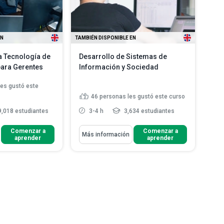
EN
TAMBIÉN DISPONIBLE EN
la Tecnología de
Desarrollo de Sistemas de
para Gerentes
Información y Sociedad
les gustó este
46
personas les gustó este curso
,018 estudiantes
3-4 h
3,634 estudiantes
Aprenderás Cómo
Comenzar a
Comenzar a
Más información
aprender
aprender
ortancia del papel
Explicar las diferencias entre las
a impl...
metodologías de desar...
cambios que la
Explicar el concepto del triángulo
a informació...
de calidad para desar...
 de las principales
Describir algunos de los
eer más
problemas relacionad...
Leer más