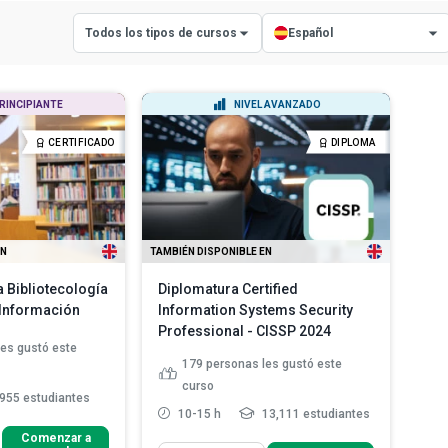
Todos los tipos de cursos
Español
Todos los tipos de cursos
Todos los idiomas
PRINCIPIANTE
NIVEL AVANZADO
Cursos con certificado
Inglés
CERTIFICADO
DIPLOMA
Cursos con diploma
Español
EN
TAMBIÉN DISPONIBLE EN
a Bibliotecología
Diplomatura Certified
 Información
Information Systems Security
Professional - CISSP 2024
les gustó este
179
personas les gustó este
curso
955 estudiantes
10-15 h
13,111 estudiantes
Comenzar a