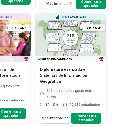
aprender
Aprenderás Cómo
Comenzar a
Más información
epto de
aprender
Analizar los marcos de
su papel para dar ...
gobernanza de seguridad para
scribir las
NCIPIANTE
NIVEL AVANZADO
eval...
 clave de una...
Aplicar los principios de seguridad
ca profesional y su
DIPLOMA
DIPLOMA
para desarrollar pla...
eer más
Clasificar los activos de
información según l...
Leer más
TAMBIÉN DISPONIBLE EN
stión de
Diplomatura Avanzada en
Información
Sistemas de Información
Geográfica
s gustó este
340
personas les gustó este
curso
777 estudiantes
10-15 h
37,050 estudiantes
Comenzar a
aprender
Aprenderás Cómo
Comenzar a
Más información
ogía de la
aprender
Analizar la tecnología que
 gerentes