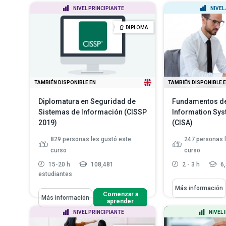
Identificar los componentes
Analizar la compr
NIVEL PRINCIPIANTE
NIVEL
centrales de un marco de gob...
interpretación de 
Reconocer los cinco principios del
Identificar los m
DIPLOMA
marco COBI...
Leer más
negocio
Leer má
TAMBIÉN DISPONIBLE EN
TAMBIÉN DISPONIBLE 
Diplomatura en Seguridad de
Fundamentos de 
Sistemas de Información (CISSP
Information Sys
2019)
(CISA)
829
personas les gustó este
247
personas 
curso
curso
15-20 h
108,481
2 - 3 h
6,
estudiantes
Aprenderás Cómo
Más información
Aprenderás Cómo
Comenzar a
Enumerar los p
Más información
aprender
proceso de soli
Analizar qué tan seguro es un
NIVEL PRINCIPIANTE
NIVEL
sistema
Identificar lo
asociados co