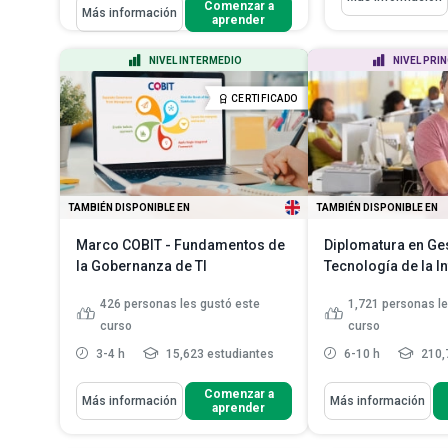
Aprenderás Cómo
Comenzar a
Más información
Definir el conc
aprender
Esquematizar las fortalezas y
organización y 
debilidades de los sistema...
Identificar y de
NIVEL INTERMEDIO
NIVEL PRI
Crear un plan para integrar
características
tecnología y cumplimiento y ...
Analizar la éti
CERTIFICADO
Analizar cómo HIPAA y la Ley de
importanci...
L
Atención Médi...
Leer más
TAMBIÉN DISPONIBLE EN
TAMBIÉN DISPONIBLE EN
Marco COBIT - Fundamentos de
Diplomatura en Ge
la Gobernanza de TI
Tecnología de la 
426
personas les gustó este
1,721
personas le
curso
curso
3-4 h
15,623 estudiantes
6-10 h
210,
Aprenderás Cómo
Aprenderás Cómo
Comenzar a
Más información
Más información
aprender
Analizar las prácticas de
Discutir la tecnol
gobernanza de TI y la importan...
información para