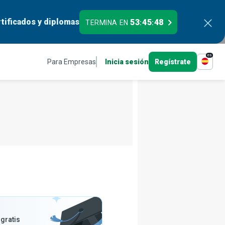
tificados y diplomas
53
45
46
TERMINA EN
:
:
es
Para Empresas
Inicia sesión
Regístrate
gratis