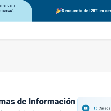
comendaría
Descuento del 25% en cer
 mismas”. -
emas de Información
16
Cursos 