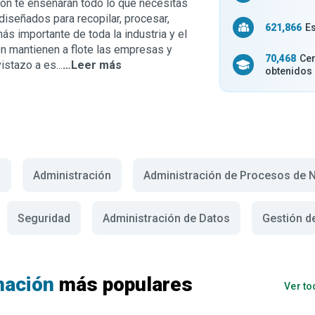
ión te enseñarán todo lo que necesitas
iseñados para recopilar, procesar,
621,866
Es
ás importante de toda la industria y el
n mantienen a flote las empresas y
70,468
Cer
stazo a es...
…Leer más
obtenidos
n
Administración
Administración de Procesos de 
Seguridad
Administración de Datos
Gestión d
mación
más populares
Ver t