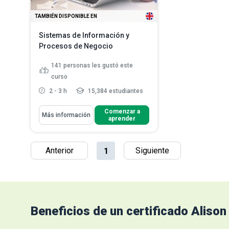
TAMBIÉN DISPONIBLE EN
Sistemas de Información y
Procesos de Negocio
141
personas les gustó este
curso
2 - 3 h
15,384 estudiantes
Aprenderás Cómo
Comenzar a
Más información
aprender
Definir la paradoja de la
productividad y explicar el pe...
Evaluar el argumento de Carr en
Anterior
Siguiente
1
"¿Importa la TI?"
Describir los componentes de la
ventaja compe...
Leer más
Beneficios de un certificado Alison