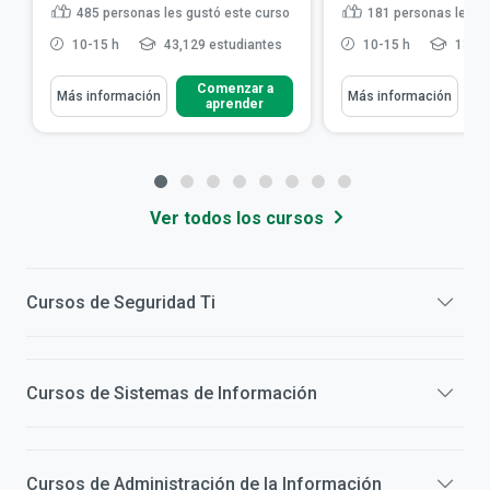
485
personas les gustó este curso
181
personas les g
10-15 h
43,129 estudiantes
10-15 h
13,33
Comenzar a
Más información
Más información
aprender
Ver todos los cursos
Cursos de
Seguridad Ti
Cursos de
Sistemas de Información
Cursos de
Administración de la Información