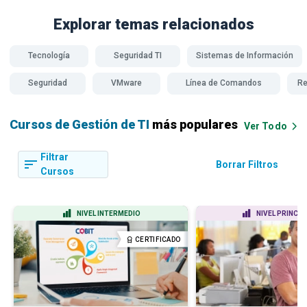
Explorar temas
relacionados
Tecnología
Seguridad TI
Sistemas de Información
A
Seguridad
VMware
Línea de Comandos
Re
Cursos de Gestión de TI
más populares
Ver Todo
Filtrar
Borrar Filtros
Cursos
NIVEL INTERMEDIO
NIVEL PRINCIP
CERTIFICADO