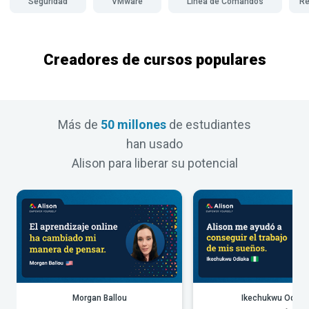
Seguridad
VMware
Línea de Comandos
Re
Creadores de cursos populares
Más de
50 millones
de estudiantes
han usado
Alison para liberar su potencial
Morgan Ballou
Ikechukwu Odiak