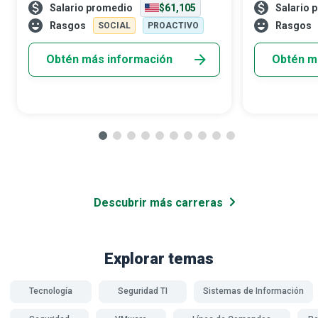
Salario promedio
$61,105
Salario 
Dirigen a los empleados de una compañía
mantiene unid
hacia estándares de conducta decentes
multitareas qu
Rasgos
Rasgos
SOCIAL
PROACTIVO
exigidos
gestión
Obtén más información
Obtén m
Descubrir más carreras
Explorar temas
Tecnología
Seguridad TI
Sistemas de Información
A