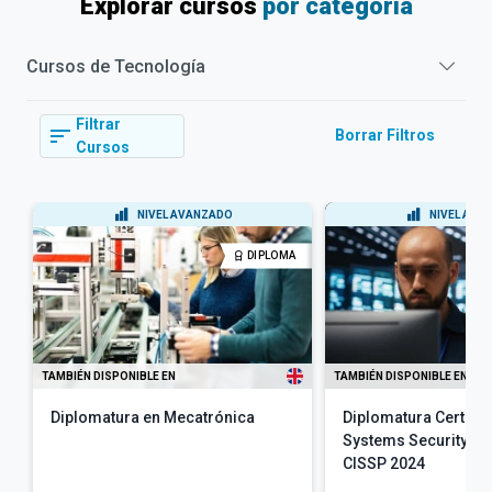
Explorar cursos
por categoría
Cursos de
Tecnología
Filtrar
Borrar Filtros
Cursos
NIVEL AVANZADO
NIVEL AVA
DIPLOMA
TAMBIÉN DISPONIBLE EN
TAMBIÉN DISPONIBLE EN
Diplomatura en Mecatrónica
Diplomatura Certifie
Systems Security Pr
CISSP 2024