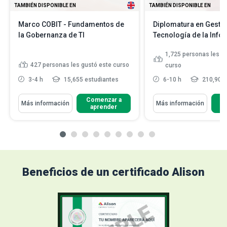
TAMBIÉN DISPONIBLE EN
TAMBIÉN DISPONIBLE EN
Marco COBIT - Fundamentos de
Diplomatura en Gesti
la Gobernanza de TI
Tecnología de la Info
1,725
personas les g
427
personas les gustó este curso
curso
3-4 h
15,655 estudiantes
6-10 h
210,909 
Comenzar a
C
Más información
Más información
aprender
Beneficios de un certificado Alison