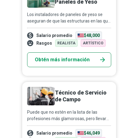
Paneles de Yeso
Los instaladores de paneles de yeso se
aseguran de que las estructuras en las que
trabajan sean tan sostenibles como
estéticas. Colocan paneles resistentes al
Salario promedio
$48,000
fuego, la humeda...
Rasgos
REALISTA
ARTÍSTICO
Obtén más información
Técnico de Servicio
de Campo
Puede que no estén en la lista de las
profesiones más glamorosas, pero llevar
una vida cómoda sería casi imposible sin
los técnicos de servicio de campo. Una
Salario promedio
$46,049