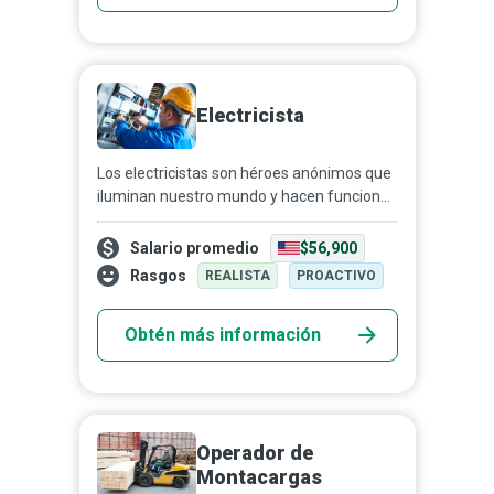
Electricista
Los electricistas son héroes anónimos que
iluminan nuestro mundo y hacen funcionar
nuestros dispositivos; son profesionales
capacitados que diseñan, instalan y
Salario promedio
$56,900
mantienen siste...
Rasgos
REALISTA
PROACTIVO
Obtén más información
Operador de
Montacargas