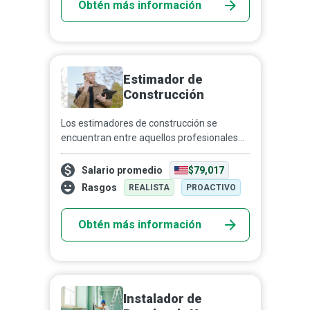
Obtén más información
Estimador de
Construcción
Los estimadores de construcción se
encuentran entre aquellos profesionales
que son parte integral de nuestra sociedad
pero que rara vez son recordados o
Salario promedio
$79,017
reconocidos. Su trabaj...
Rasgos
REALISTA
PROACTIVO
Obtén más información
Instalador de