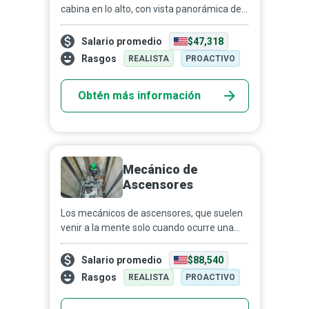
cabina en lo alto, con vista panorámica de
la obra, operando una mezcladora de
concreto a nivel del suelo o manejando
Salario promedio
$47,318
maquinaria de produ...
Rasgos
REALISTA
PROACTIVO
Obtén más información
Mecánico de
Ascensores
Los mecánicos de ascensores, que suelen
venir a la mente solo cuando ocurre una
falla, pertenecen al grupo de héroes
anónimos que garantizan que la vida sea
Salario promedio
$88,540
más fácil y segura...
Rasgos
REALISTA
PROACTIVO