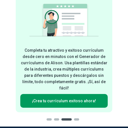
está
Completa tu atractivo y exitoso currículum
or los
desde cero en minutos con el Generador de
Los
nocer
currículums de Alison. Usa plantillas estándar
l
de la industria, crea múltiples currículums
de
cto, y
para diferentes puestos y descárgalos sin
ación
límite, todo completamente gratis. ¡Sí, así de
habi
fácil!
¡Crea tu currículum exitoso ahora!