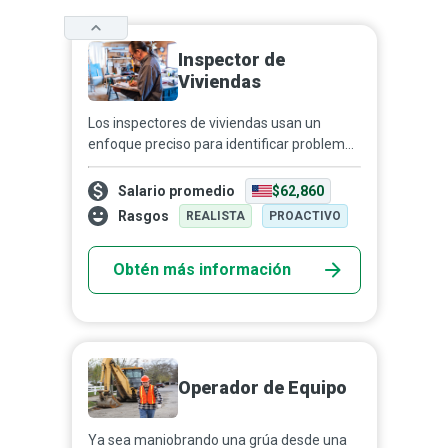
Inspector de
Viviendas
Los inspectores de viviendas usan un
enfoque preciso para identificar problemas
y defectos en propiedades residenciales ya
construidas; su informe de inspección
Salario promedio
$62,860
protege al ven...
Rasgos
REALISTA
PROACTIVO
Obtén más información
Operador de Equipo
Ya sea maniobrando una grúa desde una