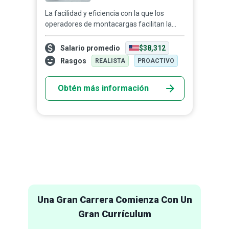
La facilidad y eficiencia con la que los
operadores de montacargas facilitan la
reubicación segura, el almacenamiento y la
gestión de mercancías los convierte en
Salario promedio
$38,312
elementos fun...
Rasgos
REALISTA
PROACTIVO
Obtén más información
 Que
Una Gran Carrera Comienza Con Un
¿Y
ores
Gran Currículum
Ah