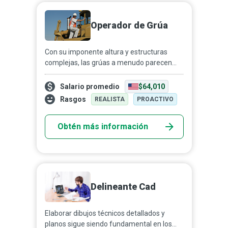
Operador de Grúa
Con su imponente altura y estructuras
complejas, las grúas a menudo parecen
robots Transformers sacados de una
película de Michael Bay. Como operador de
Salario promedio
$64,010
grúa, podrías formarte...
Rasgos
REALISTA
PROACTIVO
Obtén más información
Delineante Cad
Elaborar dibujos técnicos detallados y
planos sigue siendo fundamental en los