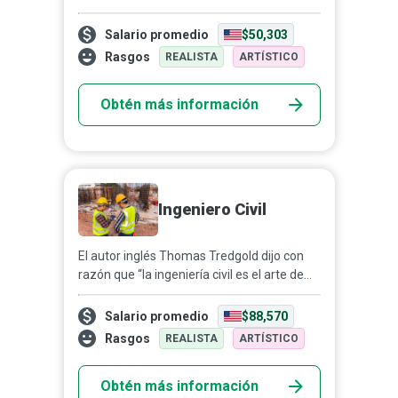
procesos modernos de construcción y
manufactura, contribuyendo a que los
Salario promedio
$50,303
proyectos se completen d...
Rasgos
REALISTA
ARTÍSTICO
Obtén más información
Ingeniero Civil
El autor inglés Thomas Tredgold dijo con
razón que “la ingeniería civil es el arte de
dirigir las grandes fuentes de poder de la
naturaleza para el uso y la comodidad del
Salario promedio
$88,570
ser ...
Rasgos
REALISTA
ARTÍSTICO
Obtén más información