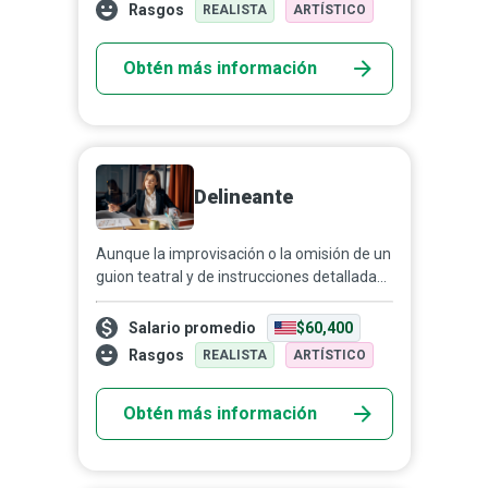
empresa envía a u...
Rasgos
REALISTA
ARTÍSTICO
Obtén más información
Delineante
Aunque la improvisación o la omisión de un
guion teatral y de instrucciones detalladas
de escena pueden funcionar en el teatro,
los proyectos arquitectónicos o de
Salario promedio
$60,400
fabricación,...
Rasgos
REALISTA
ARTÍSTICO
Obtén más información