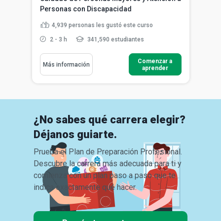
Personas con Discapacidad
4,939
personas les gustó este curso
2 - 3 h
341,590 estudiantes
Comenzar a
Más información
aprender
¿No sabes qué carrera elegir?
Déjanos guiarte.
Prueba el Plan de Preparación Profesional.
Descubre la carrera más adecuada para ti y
comienza con un plan paso a paso que te
indica exactamente qué hacer.