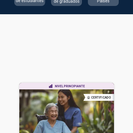
de estudiantes
Países
de graduados
NIVEL PRINCIPIANTE
CERTIFICADO