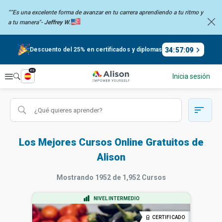
“"Es una excelente forma de avanzar en tu carrera aprendiendo a tu
ritmo y
a tu manera"-
Jeffrey W.
34
:
57
:
08
Descuento del 25% en certificados y diplomas
es
Explorar
Inicia sesión
Los Mejores Cursos Online Gratuitos de
Alison
Mostrando
1952
de
1,952
Cursos
NIVEL INTERMEDIO
CERTIFICADO