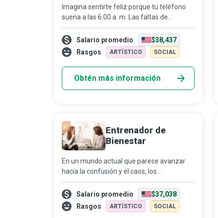
Imagina sentirte feliz porque tu teléfono
suena a las 6:00 a. m. Las faltas de
personal son frecuentes y, muchas veces,
inesperadas, ya que los profesores se
Salario promedio
$38,437
ausentan por capa...
Rasgos
ARTÍSTICO
SOCIAL
Obtén más información
Entrenador de
Bienestar
En un mundo actual que parece avanzar
hacia la confusión y el caos, los
entrenadores de bienestar animan a sus
clientes a “comer ligero, respirar
Salario promedio
$37,038
profundamente, vivir con mode...
Rasgos
ARTÍSTICO
SOCIAL