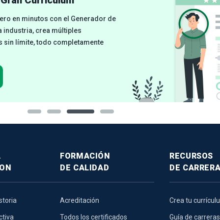
cero en minutos con el Generador de
 industria, crea múltiples
 sin límite, todo completamente
A
FORMACIÓN
RECURSOS
SON
DE CALIDAD
DE CARRER
storia
Acreditación
Crea tu currícu
ctiva
Todos los certificados
Guía de carreras