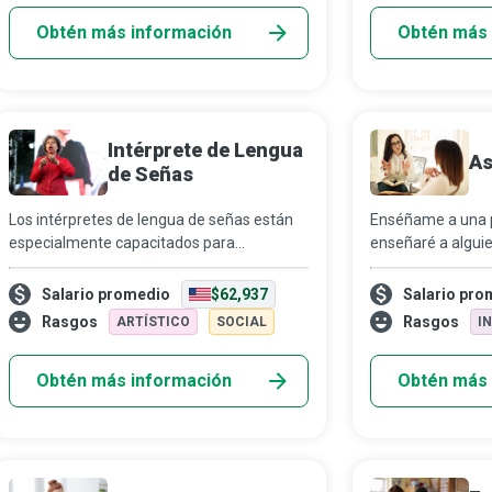
Obtén más información
Obtén más 
Intérprete de Lengua
As
de Señas
Los intérpretes de lengua de señas están
Enséñame a una p
especialmente capacitados para
enseñaré a alguie
garantizar que las personas sordas, con
influencia realmen
hipoacusia o con discapacidades del
una de ellas es 
Salario promedio
$62,937
Salario pro
desarrollo tengan el mismo ...
que ayuda a los es
Rasgos
Rasgos
ARTÍSTICO
SOCIAL
I
Obtén más información
Obtén más 