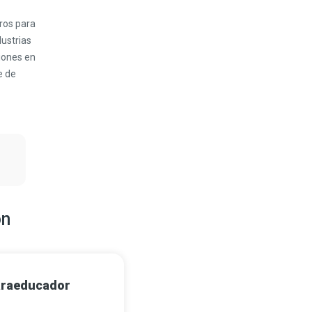
ros para
dustrias
iones en
e de
ón
raeducador