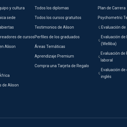
uipo y cultura
Todos los diplomas
Plan de Carrera
nica sede
Todos los cursos gratuitos
Psychometric T
abiertas
Testimonios de Alison
Evaluación de 
creadores de cursos
Perfiles de los graduados
Evaluación de 
(Welliba)
en Alison
Áreas Temáticas
Evaluación de
Aprendizaje Premium
laboral
Compra una Tarjeta de Regalo
Evaluación de 
África
inglés
 de Alison