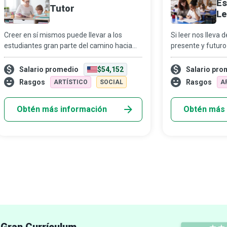
Es
Tutor
Le
Creer en sí mismos puede llevar a los
Si leer nos lleva d
estudiantes gran parte del camino hacia
presente y futuro
sus objetivos. Al instruirlos de manera
asomarnos a horiz
individual o grupal, los tutores no solo
especialistas en l
Salario promedio
$54,152
Salario pro
refuerzan lo que...
motivan y animan 
Rasgos
Rasgos
ARTÍSTICO
SOCIAL
A
Obtén más información
Obtén más 
Gran Currículum