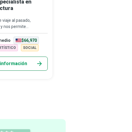
pecialista en
ctura
e viaje al pasado,
 y nos permite
ontes lejanos, los
ectura son los guías que
medio
$66,970
a quienes...
RTÍSTICO
SOCIAL
información
¿Ya Sabes Qué Car