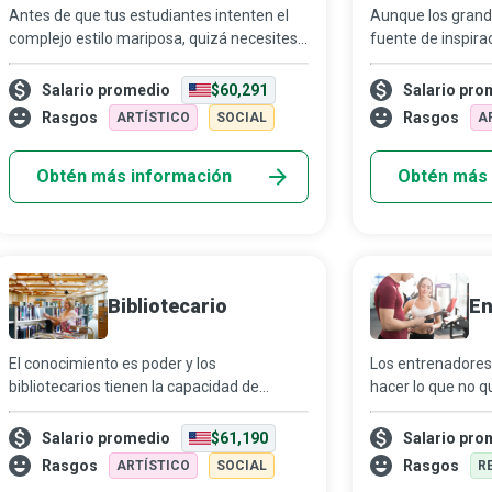
Antes de que tus estudiantes intenten el
Aunque los grand
complejo estilo mariposa, quizá necesites
fuente de inspira
ayudar a algunos a calmar los nervios.
realidad es que l
Como instructor de natación, es parte de tu
difícil. Los para
Salario promedio
$60,291
Salario pro
trabajo a...
para cerrar la...
Rasgos
Rasgos
ARTÍSTICO
SOCIAL
A
Obtén más información
Obtén más 
Bibliotecario
En
El conocimiento es poder y los
Los entrenadores 
bibliotecarios tienen la capacidad de
hacer lo que no q
ayudar a las personas a acceder a
versión más salud
información completa y precisa, lo que les
instruyen y motiv
Salario promedio
$61,190
Salario pro
permite vivir su vida al máxi...
para que h...
Rasgos
Rasgos
ARTÍSTICO
SOCIAL
R