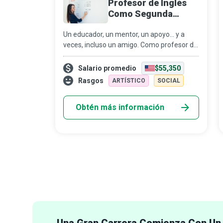
Profesor de Inglés
Como Segunda
Lengua (Els)
Un educador, un mentor, un apoyo… y a
veces, incluso un amigo. Como profesor de
inglés como segunda lengua (ESL),
probablemente desempeñarás muchos
Salario promedio
$55,350
roles en la vida de tus est...
Rasgos
ARTÍSTICO
SOCIAL
Obtén más información
Una Gran Carrera Comienza Con Un 