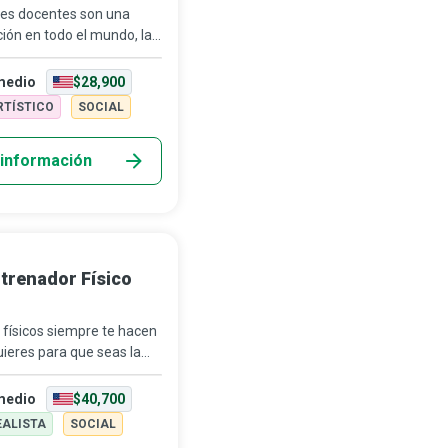
es docentes son una
ción en todo el mundo, la
a enseñanza es una tarea
educadores intervienen
medio
$28,900
RTÍSTICO
SOCIAL
información
trenador Físico
físicos siempre te hacen
uieres para que seas la
able de ti mismo. Guían,
an a personas o grupos
medio
$40,700
EALISTA
SOCIAL