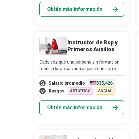
Obtén más información
Instructor de Rcp y
Primeros Auxilios
Cada vez que una persona sin formación
médica logra salvar a alguien que sufre
una emergencia respiratoria o cardíaca, el
mérito corresponde, ante todo, al instructor
Salario promedio
$35,426
de RCP (...
Rasgos
ARTÍSTICO
SOCIAL
Obtén más información