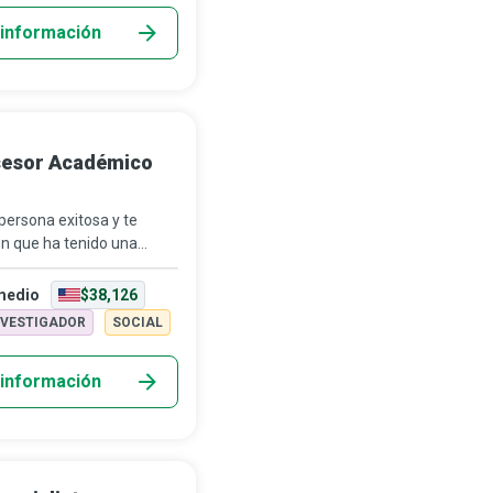
información
esor Académico
ersona exitosa y te
n que ha tenido una
te positiva en su vida;
un Consejero Académico
medio
$38,126
tud...
NVESTIGADOR
SOCIAL
información