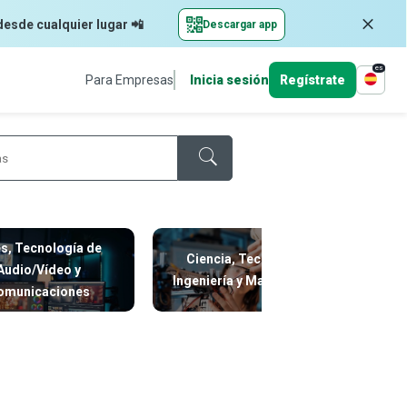
desde cualquier lugar 📲
Descargar app
es
Para Empresas
Inicia sesión
Regístrate
es, Tecnología de
Ciencia, Tecnología,
Audio/Vídeo y
C
Ingeniería y Matemáticas
omunicaciones