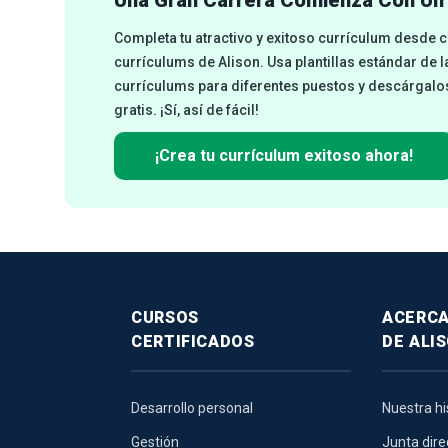
Completa tu atractivo y exitoso currículum desde 
currículums de Alison. Usa plantillas estándar de la
currículums para diferentes puestos y descárgalos
gratis. ¡Sí, así de fácil!
¡Crea tu currículum exitoso ahora!
CURSOS
ACERC
CERTIFICADOS
DE ALI
Desarrollo personal
Nuestra hi
Gestión
Junta dire