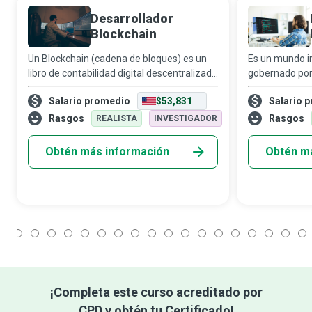
Desarrollador
Blockchain
Un Blockchain (cadena de bloques) es un
Es un mundo i
libro de contabilidad digital descentralizado
gobernado po
capaz de registrar y autenticar
Negocios que e
Salario promedio
$53,831
Salario 
transacciones de valor, especialmente
fallos que los
pagos de criptomonedas. Los
entender.
Rasgos
Rasgos
REALISTA
INVESTIGADOR
desarrolladores
Obtén más información
Obtén m
1
2
3
4
5
6
7
8
9
10
11
12
13
14
15
16
17
18
¡Completa este curso acreditado por
CPD y obtén tu Certificado!