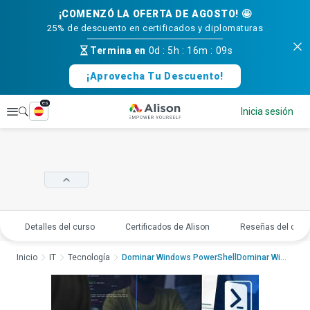
¡COMENZÓ LA OFERTA DE AGOSTO! 🤩
25% de descuento en certificados y diplomaturas
Termina en
0d
:
5h
:
16m
:
08s
¡Aprovecha Tu Descuento!
es
Explorar
Inicia sesión
Detalles del curso
Certificados de Alison
Reseñas del curs
Inicio
IT
Tecnología
Dominar Windows PowerShellDominar Windows PowerShel...