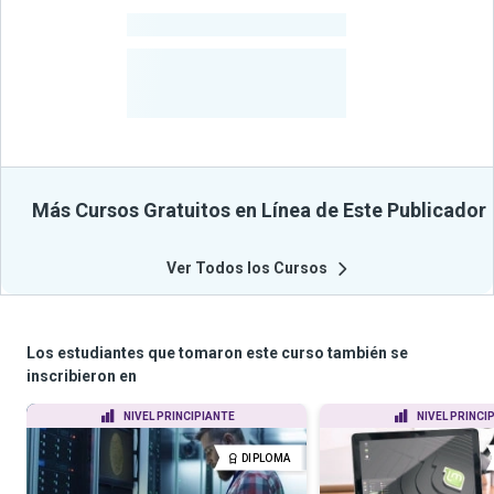
-
Cursos
-
Estudiantes
Beneficiados
Con Sus
Cursos
Más Cursos Gratuitos en Línea de Este Publicador
Ver Todos los Cursos
Los estudiantes que tomaron este curso también se
inscribieron en
NIVEL PRINCIPIANTE
NIVEL PRINCI
DIPLOMA