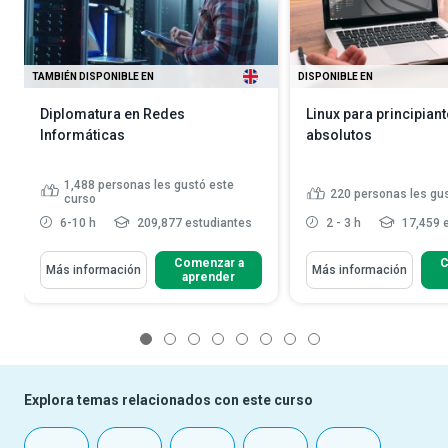
TAMBIÉN DISPONIBLE EN
DISPONIBLE EN
Diplomatura en Redes
Linux para principian
Informáticas
absolutos
1,488
personas les gustó este
220
personas les gu
curso
6-10 h
209,877 estudiantes
2 - 3 h
17,459 
Comenzar a
C
Más información
Más información
aprender
1
2
3
4
5
6
7
8
Explora temas relacionados con este curso