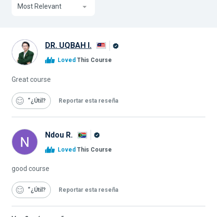
Most Relevant
DR. UQBAH I.
Graduado
Loved
This Course
de
Alison
Great course
“¿Útil
Reportar esta reseña
Ndou R.
Graduado
Loved
This Course
de
Alison
good course
“¿Útil
Reportar esta reseña