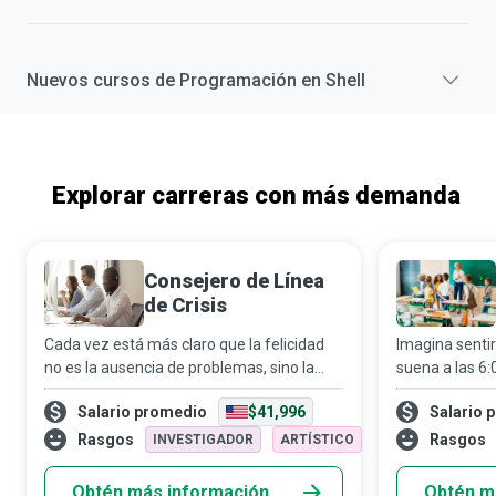
Nuevos cursos de
Programación en Shell
Explorar carreras con más demanda
Consejero de Línea
de Crisis
Cada vez está más claro que la felicidad
Imagina sentir
no es la ausencia de problemas, sino la
suena a las 6:
capacidad de afrontarlos de forma
personal son 
Salario promedio
$41,996
Salario 
efectiva. Los consejeros de línea de crisis
inesperadas, 
ofrecen apoyo y acompañamiento a
ausentan por 
Rasgos
Rasgos
INVESTIGADOR
ARTÍSTICO
personas
sa
Obtén más información
Obtén m