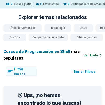
0
Cursos gratis
0
Estudiantes
0
Certificados y diplomas o
Explorar temas
relacionados
Línea de Comandos
Tecnología
Linux
Des
DevOps
Computación en la Nube
Ciberseguridad
Cursos de Programación en Shell
más
Ver Todo
populares
Filtrar
Borrar Filtros
Cursos
😕 Ups, ¡no hemos
encontrado lo que buscas!