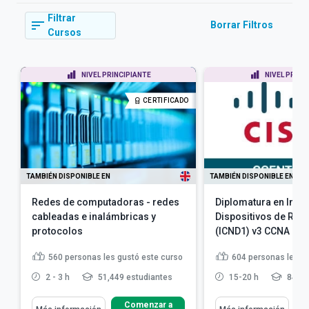
Filtrar
Borrar Filtros
Cursos
NIVEL PRINCIPIANTE
NIVEL PRINC
CERTIFICADO
TAMBIÉN DISPONIBLE EN
TAMBIÉN DISPONIBLE EN
Redes de computadoras - redes
Diplomatura en Inte
cableadas e inalámbricas y
Dispositivos de Red 
protocolos
(ICND1) v3 CCNA
560
personas les gustó este curso
604
personas les g
2 - 3 h
51,449 estudiantes
15-20 h
84,00
Comenzar a