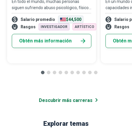
En todo el mundo, muchas personas
En un mundo qu
siguen sufriendo abuso psicológico, físico,
capacidades i
sexual, financiero y emocional por parte de
con discapacid
Salario promedio
$44,500
Salario 
sus parejas o familiares. Los defensores
apoyo a perso
en refugios para víctimas de violenci
cumplen el ro
Rasgos
Rasgos
INVESTIGADOR
ARTÍSTICO
orientadores,
Obtén más información
Obtén m
Descubrir más carreras
Explorar temas