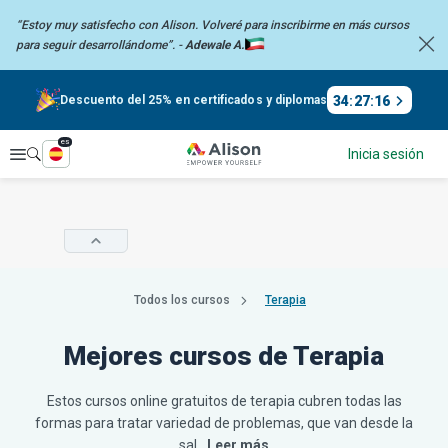
“Estoy muy satisfecho con Alison. Volveré para inscribirme en más
cursos
para seguir desarrollándome”. -
Adewale A.
34
:
27
:
16
Descuento del 25% en certificados y diplomas
es
Explorar
Inicia sesión
Todos los cursos
Terapia
Mejores cursos de Terapia
Estos cursos online gratuitos de terapia cubren todas las
formas para tratar variedad de problemas, que van desde la
sal
…Leer más