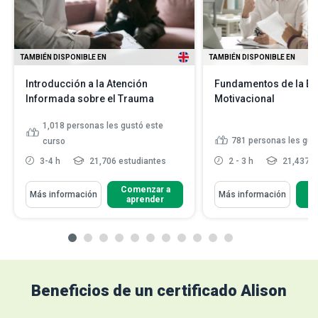
TAMBIÉN DISPONIBLE EN
TAMBIÉN DISPONIBLE EN
Introducción a la Atención
Fundamentos de la Ent
Informada sobre el Trauma
Motivacional
1,018
personas les gustó este
781
personas les gus
curso
3-4 h
21,706 estudiantes
2 - 3 h
21,437 e
Comenzar a
C
Más información
Más información
aprender
Beneficios de un certificado Alison