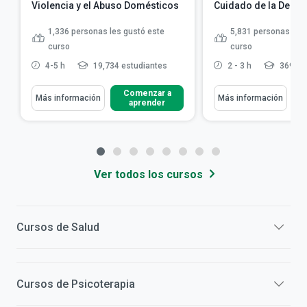
Violencia y el Abuso Domésticos
Cuidado de la Deme
1,336
personas les gustó este
5,831
personas les 
curso
curso
4-5 h
19,734 estudiantes
2 - 3 h
369,48
Comenzar a
Más información
Más información
aprender
Ver todos los cursos
Cursos de
Salud
Cursos de
Psicoterapia