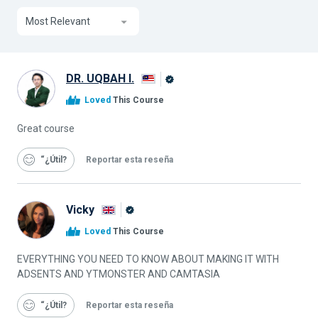
Most Relevant
DR. UQBAH I.
Graduado
Loved
This Course
de
Alison
Great course
“¿Útil
Reportar esta reseña
Vicky
Graduado
Loved
This Course
de
Alison
EVERYTHING YOU NEED TO KNOW ABOUT MAKING IT WITH
ADSENTS AND YTMONSTER AND CAMTASIA
“¿Útil
Reportar esta reseña