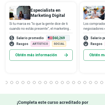
Especialista en
Marketing Digital
Si tu marca es "lo que la gente dice de ti
Los comprador
cuando no estás presente", el marketing
negociadores e
digital es lo que haces cuando nadie te ve
investigación, e
Salario promedio
$60,269
Salario 
pero quieres que lo hagan. En un mundo
conocimientos 
cada vez más digitalizado donde tod
espacios public
Rasgos
Rasgos
ARTÍSTICO
SOCIAL
Ayud
Obtén más información
Obtén m
1
2
3
4
5
6
7
8
9
10
11
12
13
14
15
16
17
18
¡Completa este curso acreditado por