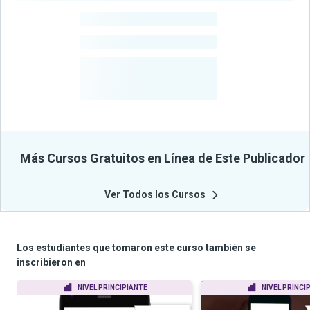
-
Estudiantes
-
Cursos
-
Estudiantes
Beneficiados
Con Sus
Cursos
Más Cursos Gratuitos en Línea de Este Publicador
Ver Todos los Cursos
Los estudiantes que tomaron este curso también se
inscribieron en
NIVEL PRINCIPIANTE
NIVEL PRINCI