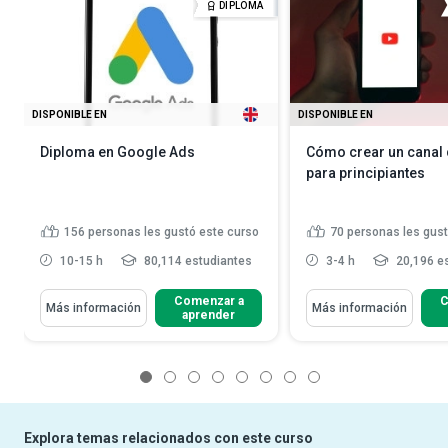
DIPLOMA
DISPONIBLE EN
DISPONIBLE EN
Diploma en Google Ads
Cómo crear un canal
para principiantes
156
personas les gustó este curso
70
personas les gust
10-15 h
80,114 estudiantes
3-4 h
20,196 e
Comenzar a
C
Más información
Más información
aprender
1
2
3
4
5
6
7
8
Explora temas relacionados con este curso