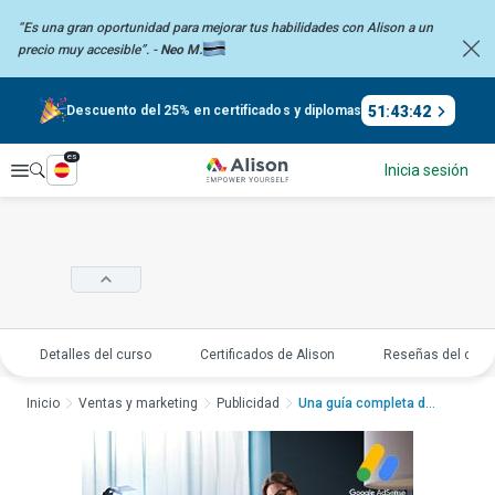
“Es una gran oportunidad para mejorar tus habilidades con Alison a un
precio
muy accesible”. -
Neo M.
51
:
43
:
41
Descuento del 25% en certificados y diplomas
es
Explorar
Inicia sesión
Detalles del curso
Certificados de Alison
Reseñas del curs
Inicio
Ventas y marketing
Publicidad
Una guía completa de...