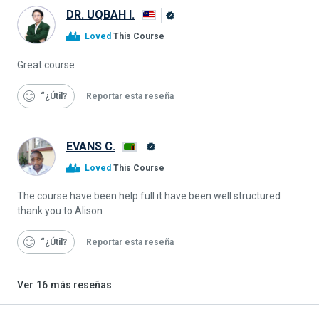
DR. UQBAH I.
Graduado
Loved
This Course
de
Alison
Great course
“¿Útil
Reportar esta reseña
EVANS C.
Graduado
Loved
This Course
de
Alison
The course have been help full it have been well structured
thank you to Alison
“¿Útil
Reportar esta reseña
Ver
16
más reseñas