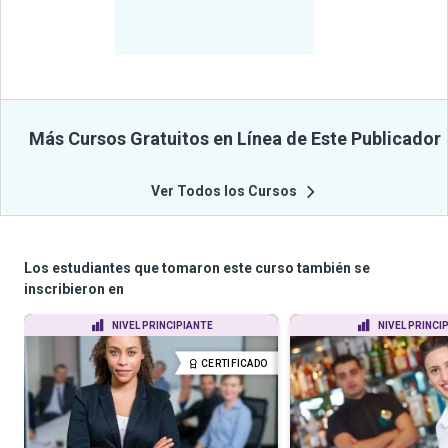
-
Estudiantes
Beneficiados
Con Sus
Cursos
Más Cursos Gratuitos en Línea de Este Publicador
Ver Todos los Cursos
Los estudiantes que tomaron este curso también se
inscribieron en
NIVEL PRINCIPIANTE
NIVEL PRINCI
CERTIFICADO