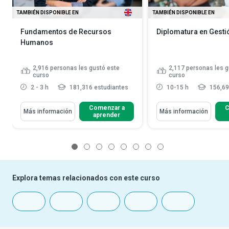
TAMBIÉN DISPONIBLE EN
TAMBIÉN DISPONIBLE EN
Fundamentos de Recursos
Diplomatura en Gesti
Humanos
2,916
personas les gustó este
2,117
personas les g
curso
curso
2 - 3 h
181,316 estudiantes
10-15 h
156,69
Comenzar a
C
Más información
Más información
aprender
1
2
3
4
5
6
7
8
Explora temas relacionados con este curso