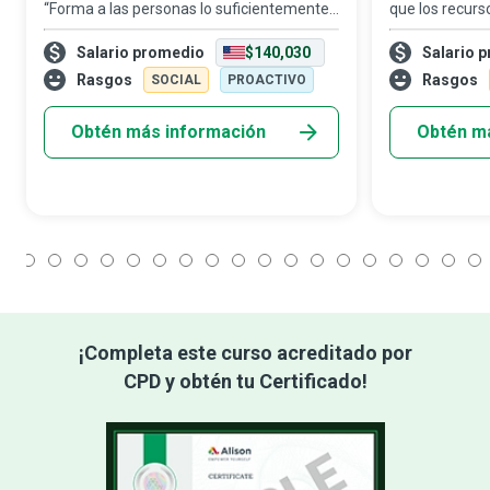
“Forma a las personas lo suficientemente
que los recur
bien como para que puedan irse. Trátalas
más valioso, e
Salario promedio
$140,030
Salario 
lo suficientemente bien como para que no
humanos apor
quieran hacerlo.” Los gerentes de recu
profundament
Rasgos
Rasgos
SOCIAL
PROACTIVO
que una organ
Obtén más información
Obtén m
1
2
3
4
5
6
7
8
9
10
11
12
13
14
15
16
17
18
¡Completa este curso acreditado por
CPD y obtén tu Certificado!