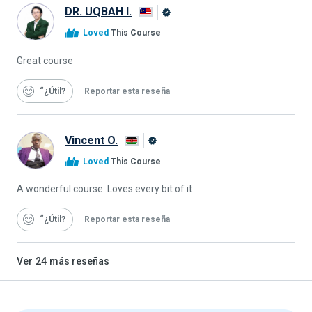
DR. UQBAH I.
Graduado
Loved
This Course
de
Alison
Great course
“¿Útil
Reportar esta reseña
Vincent O.
Graduado
Loved
This Course
de
Alison
A wonderful course. Loves every bit of it
“¿Útil
Reportar esta reseña
Ver
24
más reseñas