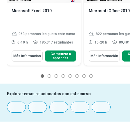
Microsoft Excel 2010
Microsoft Office 2010
963
personas les gustó este curso
822
personas les gu
6-10 h
185,347 estudiantes
15-20 h
89,481
Comenzar a
C
Más información
Más información
aprender
1
2
3
4
5
6
7
8
Explora temas relacionados con este curso