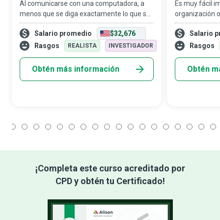
Al comunicarse con una computadora, a
Es muy fácil 
menos que se diga exactamente lo que se
organización 
quiere, es inevitable que surjan
caos cuando s
Salario promedio
$32,676
Salario 
problemas... problemas que pueden
funcionar. Los
arruinar todo un día de trabajo... problemas
técnico al usu
Rasgos
Rasgos
REALISTA
INVESTIGADOR
que pueden
tecnolo
Obtén más información
Obtén m
1
2
3
4
5
6
7
8
9
10
11
12
13
14
15
16
17
18
¡Completa este curso acreditado por
CPD y obtén tu Certificado!