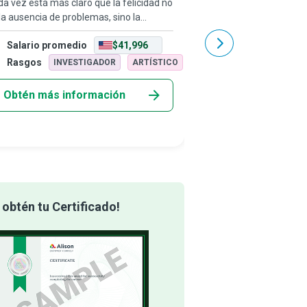
a vez está más claro que la felicidad no
En todo el mundo, muc
la ausencia de problemas, sino la
siguen sufriendo abuso p
acidad de afrontarlos de forma
sexual, financiero y em
Salario promedio
$41,996
Salario promedio
ctiva. Los consejeros de línea de crisis
sus parejas o familiare
recen apoyo y acompañamiento a
refugios para víctimas d
Rasgos
Rasgos
INVESTIGADOR
ARTÍSTICO
INVEST
rsonas
Obtén más información
Obtén más info
obtén tu Certificado!