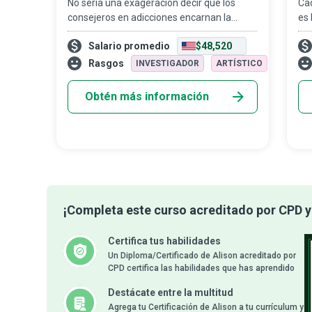
No sería una exageración decir que los
Cad
consejeros en adicciones encarnan la
es 
filosofía de R.W. Emerson: “la única persona
cap
Salario promedio
$48,520
que estás destinado a ser es la persona
efe
que decidas ser”. Estos defensores de q
of
Rasgos
INVESTIGADOR
ARTÍSTICO
pe
Obtén más información
¡Completa este curso acreditado por CPD y 
Certifica tus habilidades
Un Diploma/Certificado de Alison acreditado por
CPD certifica las habilidades que has aprendido
Destácate entre la multitud
Agrega tu Certificación de Alison a tu currículum y