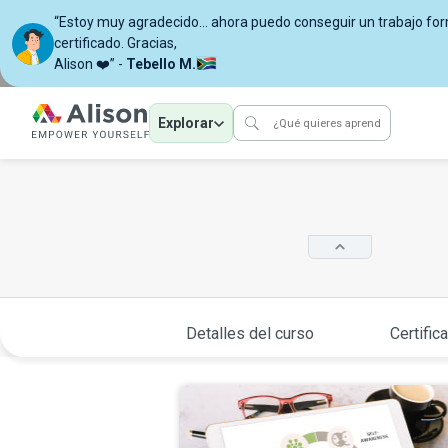
“Estoy muy agradecido… ahora puedo conseguir un trabajo for
certificado. Gracias,
Alison ❤️” -
Tebello M.
Explorar
Detalles del curso
Certific