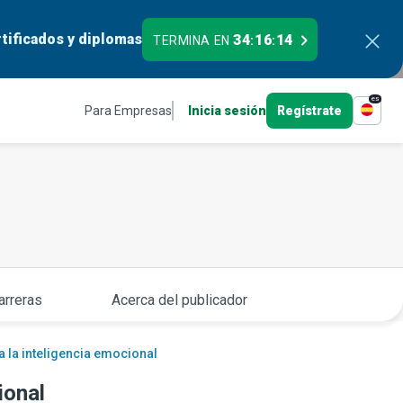
tificados y diplomas
34
16
13
TERMINA EN
:
:
es
Para Empresas
Inicia sesión
Regístrate
arreras
Acerca del publicador
a la inteligencia emocional
ional