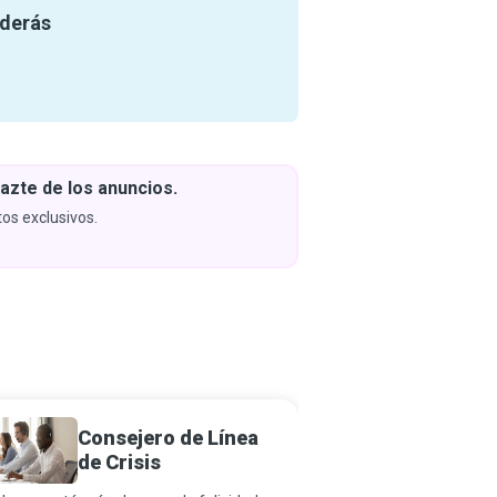
nderás
azte de los anuncios.
Descar
y apren
os exclusivos.
Próximam
Consejero de Línea
Defens
de Crisis
para V
Violen