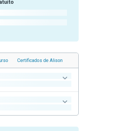
atuito
urso
Certificados
de Alison