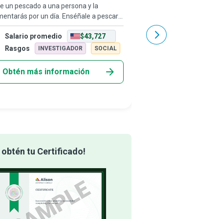
e un pescado a una persona y la
Mientras que los ladrill
mentarás por un día. Enséñale a pescar y
construyen paredes sóli
alimentarás hasta que el río se
habilidades y la dedica
Salario promedio
$43,727
Salario promedio
tamine o la orilla sea tomada para
casa las que transform
arrollos. Enséñale a ser un Organizador
casa habitable. Las am
Rasgos
Rasgos
INVESTIGADOR
SOCIAL
INVEST
mun
Obtén más información
Obtén más info
obtén tu Certificado!