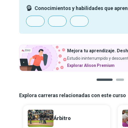
Conocimientos y habilidades que apre
izaje. Deshazte de los anuncios.
ido y descuentos exclusivos.
remium
1
2
Explora carreras relacionadas con este curso
Árbitro