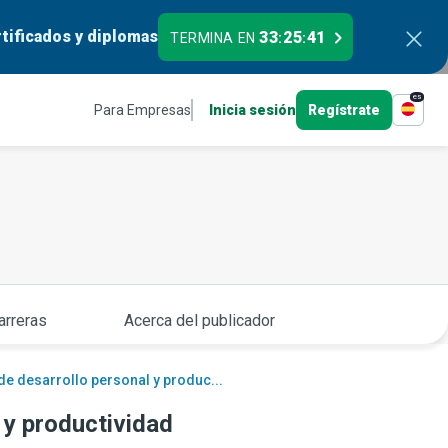
tificados y diplomas
33
25
40
TERMINA EN
:
:
es
Para Empresas
Inicia sesión
Regístrate
arreras
Acerca del publicador
de desarrollo personal y produc...
 y productividad