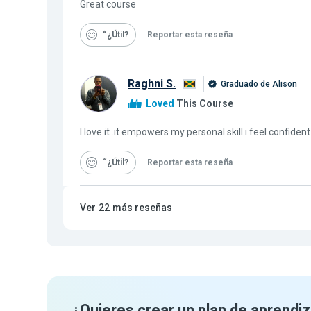
Great course
“¿Útil
Reportar esta reseña
Raghni S.
Graduado de Alison
Loved
This Course
I love it .it empowers my personal skill i feel confiden
“¿Útil
Reportar esta reseña
Ver
22
más reseñas
¿Quieres crear un plan de aprendiz