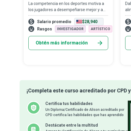
La competencia en los deportes motiva a
Dal
los jugadores a desempeñarse mejor y a
ali
desarrollar una actitud saludable hacia sus
la 
Salario promedio
$28,940
oponentes. Los árbitros juegan un papel
con
crucial para garantizar que todos cum
des
Rasgos
INVESTIGADOR
ARTÍSTICO
Co
Obtén más información
¡Completa este curso acreditado por CPD y 
Certifica tus habilidades
Un Diploma/Certificado de Alison acreditado por
CPD certifica las habilidades que has aprendido
Destácate entre la multitud