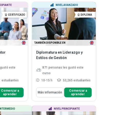
derazgo valiente para
Explicar estrategias clave para
NCIPIANTE
NIVEL AVANZADO
responder eficazmente a ...
ncepto de coraje,
Describir los componentes de un
CERTIFICADO
DIPLOMA
icas y la...
plan de gesti...
Leer más
ncia de la
er más
TAMBIÉN DISPONIBLE EN
ntor
Diplomatura en Liderazgo y
Estilos de Gestión
 gustó este
871
personas les gustó este
curso
 estudiantes
10-15 h
53,265 estudiantes
Aprenderás Cómo
Comenzar a
Comenzar a
Más información
aprender
aprender
ncipios y valores
Distinguir entre liderazgo y
a ...
gestión
es y
Enumerar las cuatro etapas del
 INTERMEDIO
NIVEL PRINCIPIANTE
s de mentores y
autoliderazgo