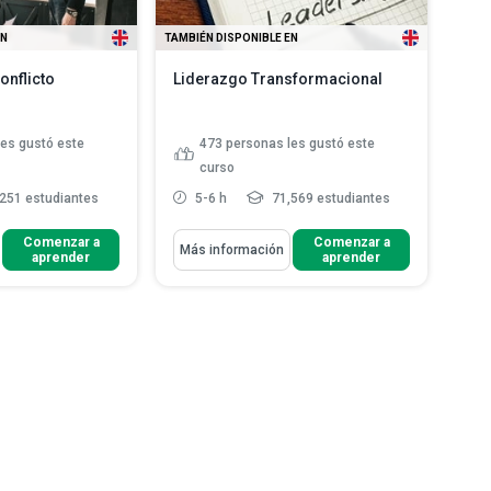
EN
TAMBIÉN DISPONIBLE EN
onflicto
Liderazgo Transformacional
les gustó este
473
personas les gustó este
curso
251 estudiantes
5-6 h
71,569 estudiantes
Aprenderás Cómo
Comenzar a
Comenzar a
Más información
aprender
aprender
trampas de decisión
Identificar habilidades de
s en di...
liderazgo, desde las básicas ...
ciación y discutir
Describir cómo manejar los
es
problemas con el personal de ...
uraleza y el valor de
Explicar cómo eliminar viejas
como...
creencias y conceptos erró...
s dos modelos
Ilustrar nuevas creencias y
car...
Leer más
valores empoderad...
Leer más