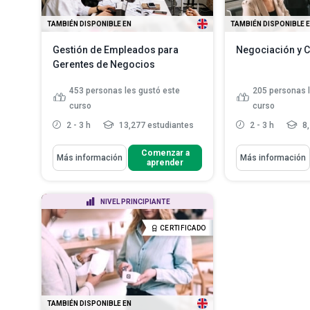
TAMBIÉN DISPONIBLE EN
TAMBIÉN DISPONIBLE 
Gestión de Empleados para
Negociación y C
Gerentes de Negocios
453
personas les gustó este
205
personas 
curso
curso
2 - 3 h
13,277 estudiantes
2 - 3 h
8,
Aprenderás Cómo
Aprenderás Cómo
Comenzar a
Más información
Más información
aprender
Distinguir entre 'oír' y 'escuchar'
Describir las 
y cómo evitarla
Discutir el valor de la 'escucha
Definir la nego
reflexiva' y cómo se pu...
NIVEL PRINCIPIANTE
sus cinco fas
Describir cómo y por qué se
Explicar la nat
establecen las re...
Leer más
CERTIFICADO
la asertividad 
Identificar lo
opuestos para 
TAMBIÉN DISPONIBLE EN