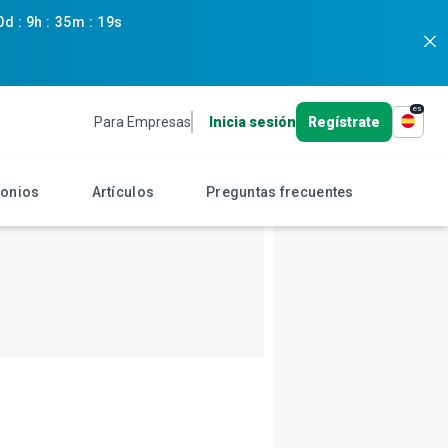
0d
:
9h
:
35m
:
17s
es
Para Empresas
Inicia sesión
Regístrate
monios
Artículos
Preguntas frecuentes