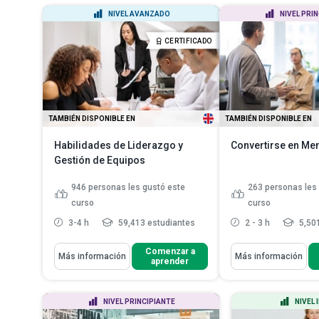
el desarrollo y la fa...
Describir el li
NIVEL AVANZADO
NIVEL PRI
Explicar cómo metas claras,
el siglo XXI
buena comunicación, inclusió...
Analizar el co
CERTIFICADO
sus característ
Resolver conflictos laborales
aplicando intel...
Leer más
Discutir la cie
compasión
Le
TAMBIÉN DISPONIBLE EN
TAMBIÉN DISPONIBLE EN
Habilidades de Liderazgo y
Convertirse en Me
Gestión de Equipos
946
personas les gustó este
263
personas les
curso
curso
3-4 h
59,413 estudiantes
2 - 3 h
5,501
Aprenderás Cómo
Aprenderás Cómo
Comenzar a
Más información
Más información
aprender
Define "liderazgo"
Mencionar los pri
clave de la mentorí
Analiza el concepto de "gestión"
Identificar los rol
Enumera los rasgos de un líder o
NIVEL PRINCIPIANTE
NIVEL
responsabilidade
gerente fuer...
Leer más