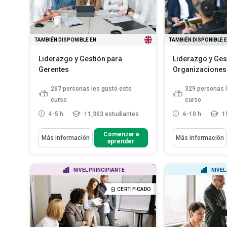
TAMBIÉN DISPONIBLE EN
TAMBIÉN DISPONIBLE 
Liderazgo y Gestión para
Liderazgo y Ges
Gerentes
Organizaciones
267
personas les gustó este
329
personas 
curso
curso
4-5 h
11,363 estudiantes
6-10 h
15
Aprenderás Cómo
Aprenderás Cómo
Comenzar a
Más información
Más información
aprender
Reconocer diferentes estilos de
Recordar qué e
gestión.
Comportamient
(CO)
Distinguir 'gestión' de 'liderazgo'.
NIVEL PRINCIPIANTE
NIVEL
Identificar los
Explicar la fórmula para que las
oportunidades 
reuniones se...
Leer más
CERTIFICADO
Distinguir entr
persona–organ