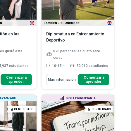
más
EN
TAMBIÉN DISPONIBLE EN
tión en las
Diplomatura en Entrenamiento
Deportivo
les gustó este
875
personas les gustó este
curso
,937 estudiantes
10-15 h
50,010 estudiantes
Aprenderás Cómo
Comenzar a
Comenzar a
Más información
aprender
aprender
s el
Reconocer los requerimientos
o Organizacional
nutricionales de los atleta...
Resumir el proceso de
 AVANZADO
NIVEL PRINCIPIANTE
 desafíos y las
recuperación y rehabilitación de
existentes ...
u...
CERTIFICADO
CERTIFICADO
e el ajuste
Enumerar algunos de los
izaci...
Leer más
problemas éticos que ...
Leer más