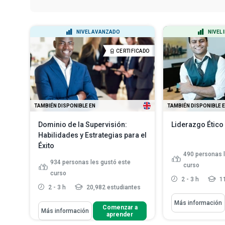
NIVEL AVANZADO
NIVEL
CERTIFICADO
TAMBIÉN DISPONIBLE EN
TAMBIÉN DISPONIBLE 
Dominio de la Supervisión:
Liderazgo Ético
Habilidades y Estrategias para el
Éxito
490
personas 
934
personas les gustó este
curso
curso
2 - 3 h
11
2 - 3 h
20,982 estudiantes
Aprenderás Cómo
Más información
Aprenderás Cómo
Comenzar a
Más información
Discutir model
aprender
Esbozar el papel del supervisor en
de lo que los s