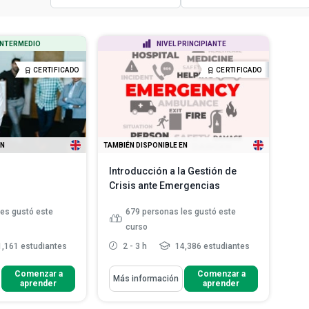
Todos los tipos de cursos
Todos los idiomas
 INTERMEDIO
NIVEL PRINCIPIANTE
Cursos con certificado
Inglés
CERTIFICADO
CERTIFICADO
Cursos con diploma
Español
EN
TAMBIÉN DISPONIBLE EN
Introducción a la Gestión de
Crisis ante Emergencias
les gustó este
679
personas les gustó este
curso
,161 estudiantes
2 - 3 h
14,386 estudiantes
Aprenderás Cómo
Comenzar a
Comenzar a
Más información
aprender
aprender
os y su inclusión
Diferenciar entre crisis y
eguidores...
emergencias rutinarias