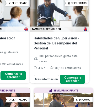
Explicar las teorías del liderazgo
CERTIFICADO
CERTIFICADO
ias de
Leer más
a que los
gias clave para
er más
EN
TAMBIÉN DISPONIBLE EN
aboración
Habilidades de Supervisión -
Gestión del Desempeño del
Personal
les gustó este
389
personas les gustó este
curso
,233 estudiantes
4-5 h
38,158 estudiantes
Comenzar a
aprender
Aprenderás Cómo
Comenzar a
Más información
pciones educativas y
aprender
Explicar las teorías de motivación
isponi...
basadas en necesidade...
deberes del consejo
PRINCIPIANTE
NIVEL PRINCIPIANTE
Describir las teorías de
es y per...
motivación basadas en procesos
 comunicarte
CERTIFICADO
DIPLOMA
Analizar cómo usar las
n niñ...
Leer más
evaluaciones de desemp...
Leer