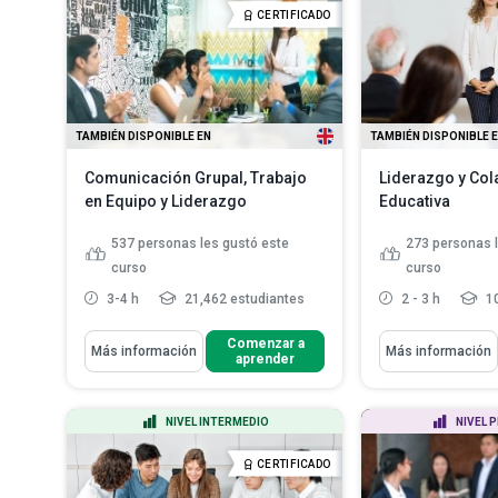
...
CERTIFICADO
Esbozar estrateg
comunicación par
mentore...
Enumerar estrate
guiar a los a...
Le
TAMBIÉN DISPONIBLE EN
TAMBIÉN DISPONIBLE 
Comunicación Grupal, Trabajo
Liderazgo y Col
en Equipo y Liderazgo
Educativa
537
personas les gustó este
273
personas 
curso
curso
3-4 h
21,462 estudiantes
2 - 3 h
10
Aprenderás Cómo
Aprenderás Cómo
Comenzar a
Más información
Más información
aprender
Definir grupos y equipos
Discutir las o
profesionales d
Analizar cómo los grupos
primarios y secundarios satisfa...
Enumerar los 
NIVEL INTERMEDIO
NIVEL 
escolar, docent
Evaluar cómo los grupos tienden
a limitar su ...
Leer más
Explicar cómo
CERTIFICADO
eficazmente co