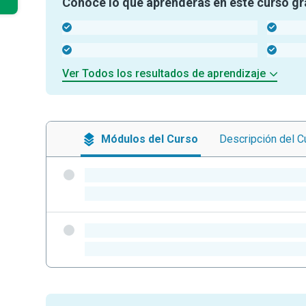
Conoce lo que aprenderás en este curso gr
-
-
-
-
Ver Todos los resultados de aprendizaje
Módulos
del Curso
Descripción
del C
-
-
-
-