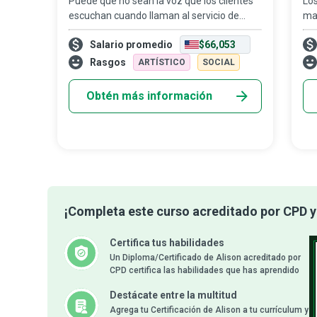
Puede que no sean la voz que los clientes
Lo
escuchan cuando llaman al servicio de
ma
atención o reciben una llamada de una
re
Salario promedio
$66,053
empresa, pero los gerentes de centro de
ace
llamadas son quienes garantizan el buen
com
Rasgos
ARTÍSTICO
SOCIAL
fu
ef
Obtén más información
¡Completa este curso acreditado por CPD y 
Certifica tus habilidades
Un Diploma/Certificado de Alison acreditado por
CPD certifica las habilidades que has aprendido
Destácate entre la multitud
Agrega tu Certificación de Alison a tu currículum y