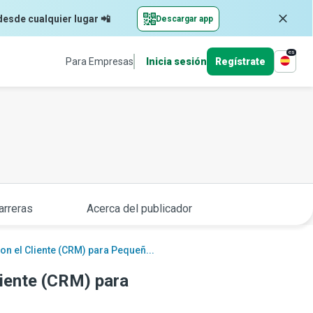
desde cualquier lugar 📲
Descargar app
es
Para Empresas
Inicia sesión
Regístrate
arreras
Acerca del publicador
on el Cliente (CRM) para Pequeñ...
liente (CRM) para