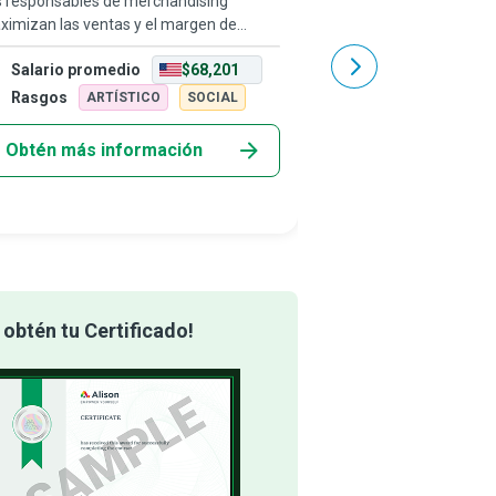
s responsables de merchandising
Solo hay un jefe: ¡el clie
ximizan las ventas y el margen de
puede despedir a todos
ntabilidad mediante una combinación
desde el presidente del
Salario promedio
$68,201
Salario promedio
rtada de planificación estratégica,
abajo, simplemente gas
pras cuidadosas, exhibición visual
otro lugar. Los Gerentes
Rasgos
Rasgos
ARTÍSTICO
SOCIAL
ARTÍST
icaz y promoc
Obtén más información
Obtén más info
obtén tu Certificado!