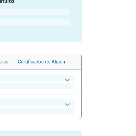
atuito
urso
Certificados
de Alison