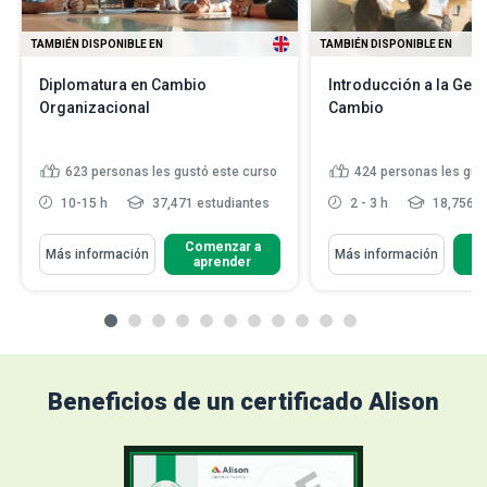
TAMBIÉN DISPONIBLE EN
TAMBIÉN DISPONIBLE EN
Diplomatura en Cambio
Introducción a la Gest
Organizacional
Cambio
623
personas les gustó este curso
424
personas les gus
10-15 h
37,471 estudiantes
2 - 3 h
18,756 e
Comenzar a
C
Más información
Más información
aprender
Beneficios de un certificado Alison