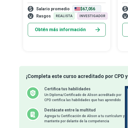
para lograr la independencia energética,
de 
Salario promedio
$67,056
los especialistas en conservación de
cie
energía son quienes se encargan de anal
dat
Rasgos
REALISTA
INVESTIGADOR
Obtén más información
¡Completa este curso acreditado por CPD y
Certifica tus habilidades
Un Diploma/Certificado de Alison acreditado por
CPD certifica las habilidades que has aprendido
Destácate entre la multitud
Agrega tu Certificación de Alison a tu currículum y
mantente por delante de la competencia