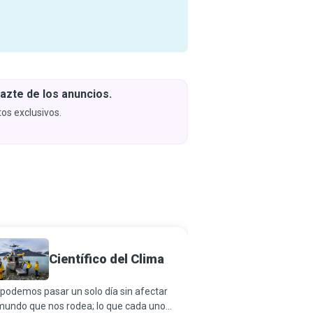
azte de los anuncios.
Descar
y apren
os exclusivos.
Próximam
Científico del Clima
Climat
podemos pasar un solo día sin afectar
Con el cambio climático
mundo que nos rodea; lo que cada uno
una amenaza cada vez m