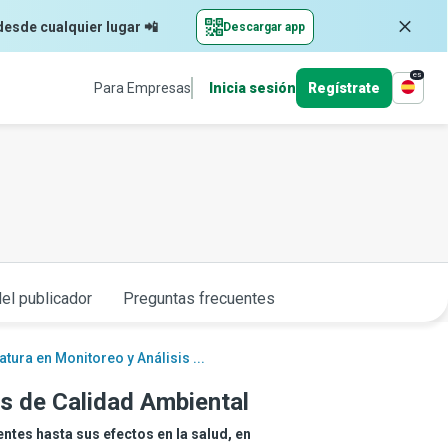
desde cualquier lugar 📲
Descargar app
es
Para Empresas
Inicia sesión
Regístrate
el publicador
Preguntas frecuentes
tura en Monitoreo y Análisis ...
is de Calidad Ambiental
tes hasta sus efectos en la salud, en