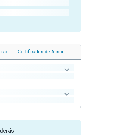
urso
Certificados
de Alison
nderás