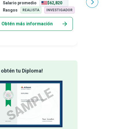
Salario promedio
$62,820
Salario promedio
rrectamente, como se esfuerzan los
pasado por un accidente
ecialistas en educación física adaptada,
la desesperación al lam
Rasgos
Rasgos
REALISTA
INVESTIGADOR
INVEST
ede
fís
Obtén más información
Obtén más info
 obtén tu Diploma!