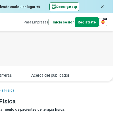
desde cualquier lugar 📲
Descargar app
es
Para Empresas
Inicia sesión
Regístrate
arreras
Acerca del publicador
ia Física
Física
atamiento de pacientes de terapia física.