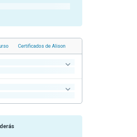
urso
Certificados
de Alison
nderás