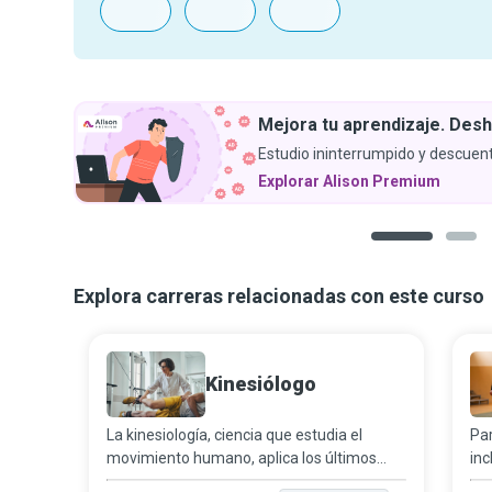
Mejora tu aprendizaje. Desh
Estudio ininterrumpido y descuent
Explorar Alison Premium
1
2
Explora carreras relacionadas con este curso
Kinesiólogo
La kinesiología, ciencia que estudia el
Pa
movimiento humano, aplica los últimos
in
avances basados en evidencia para
mej