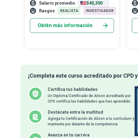
Salario promedio
$40,300
mejorar la función, la salud y el bienestar
co
de las personas en distintos contextos y
esp
Rasgos
REALISTA
INVESTIGADOR
gru
pu
Obtén más información
¡Completa este curso acreditado por CPD y
Certifica tus habilidades
Un Diploma/Certificado de Alison acreditado por
CPD certifica las habilidades que has aprendido
Destácate entre la multitud
Agrega tu Certificación de Alison a tu currículum y
mantente por delante de la competencia
Avanza en tu carrera