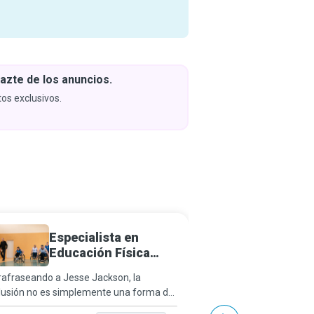
azte de los anuncios.
Descar
y apren
os exclusivos.
Próximam
Especialista en
Fisiot
Educación Física
Adaptada
rafraseando a Jesse Jackson, la
Imagina que eres una 
clusión no es simplemente una forma de
cansada, y que con cad
orar tu estatus social. Si se hace
cómo crujen tus huesos