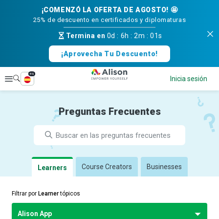
¡COMENZÓ LA OFERTA DE AGOSTO! 🤩
25% de descuento en certificados y diplomaturas
Termina en
0d
:
6h
:
2m
:
01s
¡Aprovecha Tu Descuento!
es
Explorar
Inicia sesión
Preguntas Frecuentes
Course Creators
Businesses
Learners
Filtrar por
Learner
tópicos
Alison App