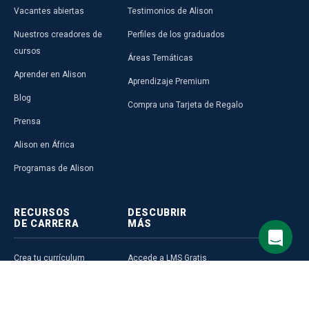
Vacantes abiertas
Testimonios de Alison
Nuestros creadores de
Perfiles de los graduados
cursos
Áreas Temáticas
Aprender en Alison
Aprendizaje Premium
Blog
Compra una Tarjeta de Regalo
Prensa
Alison en África
Programas de Alison
RECURSOS
DESCUBRIR
DE CARRERA
MÁS
Crea tu currículum
Accede a LMS Gratis
Guía de carreras de Alison
Programa de Afiliados
Plan de Carrera
Perfil de Alison