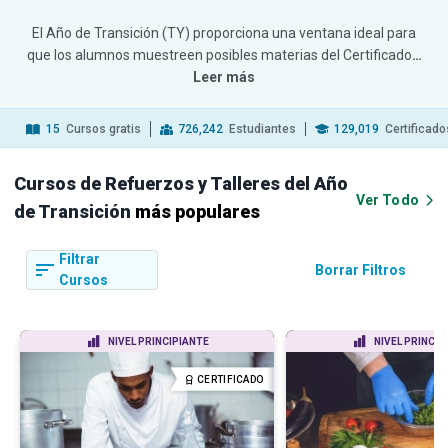
El Año de Transición (TY) proporciona una ventana ideal para
que los alumnos muestreen posibles materias del Certificado
…
Leer más
15
Cursos gratis
726,242
Estudiantes
129,019
Certificado
Cursos de Refuerzos y Talleres del Año
Ver Todo
de Transición
más populares
Filtrar
Borrar Filtros
Cursos
NIVEL PRINCIPIANTE
NIVEL PRINCIP
CERTIFICADO