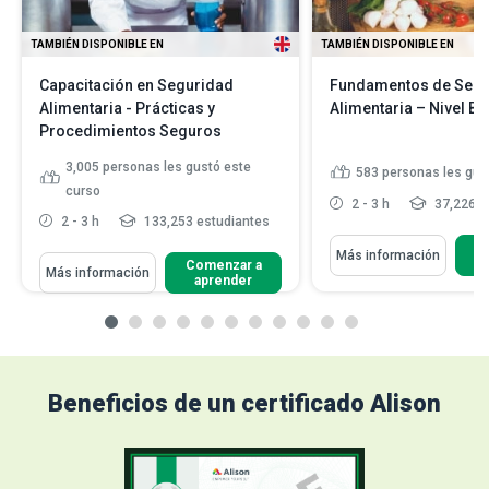
TAMBIÉN DISPONIBLE EN
TAMBIÉN DISPONIBLE EN
Capacitación en Seguridad
Fundamentos de Segu
Alimentaria - Prácticas y
Alimentaria – Nivel B
Procedimientos Seguros
3,005
personas les gustó este
583
personas les gus
curso
2 - 3 h
37,226 e
2 - 3 h
133,253 estudiantes
C
Más información
Comenzar a
Más información
aprender
Beneficios de un certificado Alison