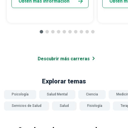
Obtén más información
Obtén m
Descubrir más carreras
Explorar temas
Psicología
Salud Mental
Ciencia
Medici
Servicios de Salud
Salud
Fisiología
Tera