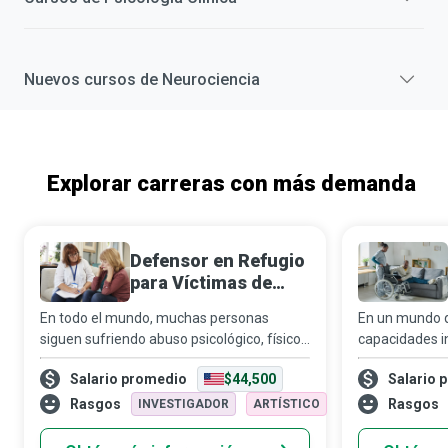
Nuevos cursos de
Neurociencia
Explorar carreras con más demanda
Defensor en Refugio
para Víctimas de
Violencia Doméstica
En todo el mundo, muchas personas
En un mundo qu
siguen sufriendo abuso psicológico, físico,
capacidades i
sexual, financiero y emocional por parte de
con discapacid
Salario promedio
$44,500
Salario 
sus parejas o familiares. Los defensores
apoyo a perso
en refugios para víctimas de violenci
cumplen el ro
Rasgos
Rasgos
INVESTIGADOR
ARTÍSTICO
orientadores,