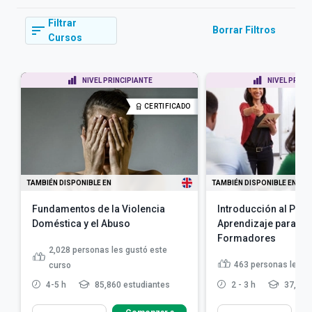
Filtrar
Borrar Filtros
Cursos
NIVEL PRINCIPIANTE
NIVEL PRINC
CERTIFICADO
TAMBIÉN DISPONIBLE EN
TAMBIÉN DISPONIBLE EN
Fundamentos de la Violencia
Introducción al Pro
Doméstica y el Abuso
Aprendizaje para Do
Formadores
2,028
personas les gustó este
463
personas les g
curso
4-5 h
85,860 estudiantes
2 - 3 h
37,856