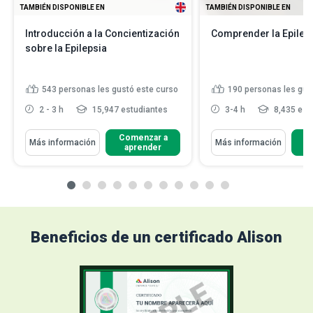
TAMBIÉN DISPONIBLE EN
TAMBIÉN DISPONIBLE EN
Introducción a la Concientización
Comprender la Epilep
sobre la Epilepsia
543
personas les gustó este curso
190
personas les gus
2 - 3 h
15,947 estudiantes
3-4 h
8,435 est
Comenzar a
C
Más información
Más información
aprender
Beneficios de un certificado Alison