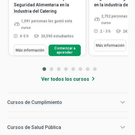
Seguridad Alimentaria en la
en la industria de la
Industria del Catering
2,752
personas les 
1,091
personas les gustó este
curso
curso
2 - 3 h
243,15
4-5 h
20,590 estudiantes
Más información
Comenzar a
Más información
aprender
Ver todos los cursos
Cursos de
Cumplimiento
Cursos de
Salud Pública