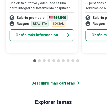
Una dieta nutritiva y adecuada es una
Si pensabas qu
Hospitales
parte integral del tratamiento hospitalario
servicios de a
y una ayuda crucial para la recuperación.
preparar com
Salario promedio
$56,590
Salario 
Es una tarea compleja asegurar que todos
equivocado. Lo
los pacientes de un centro médico r
alimentos está
Rasgos
Rasgos
REALISTA
SOCIAL
el s
Obtén más información
Obtén m
Descubrir más carreras
Explorar temas