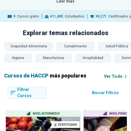
Leer más
9
Cursos gratis
411,485
Estudiantes
99,271
Certificados 
Explorar temas
relacionados
Seguridad Alimentaria
Cumplimiento
Salud Pública
Higiene
Manufactura
Hospitalidad
Servi
Cursos de HACCP
más populares
Ver Todo
Filtrar
Borrar Filtros
Cursos
NIVEL INTERMEDIO
NIVEL PRINCIP
CERTIFICADO