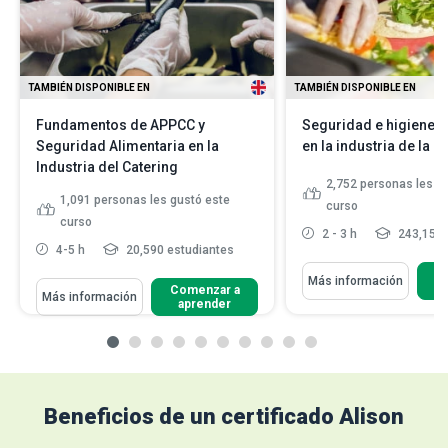
TAMBIÉN DISPONIBLE EN
TAMBIÉN DISPONIBLE EN
Fundamentos de APPCC y
Seguridad e higiene a
Seguridad Alimentaria en la
en la industria de la 
Industria del Catering
2,752
personas les g
1,091
personas les gustó este
curso
curso
2 - 3 h
243,156 
4-5 h
20,590 estudiantes
C
Más información
Comenzar a
Más información
aprender
Beneficios de un certificado Alison