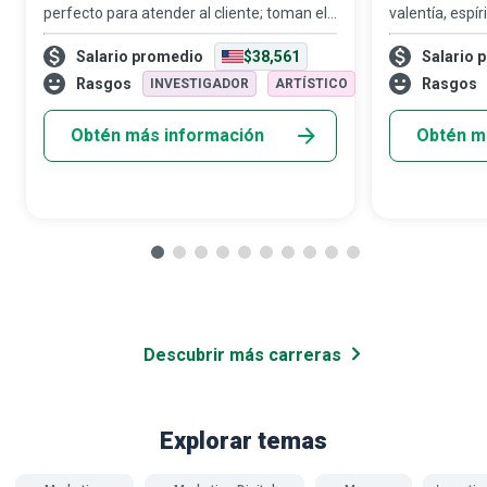
perfecto para atender al cliente; toman el
valentía, espí
momento y lo hacen perfecto para
trabajo. Comb
Salario promedio
$38,561
Salario 
quienes atienden. No es de extrañar que
empleo en la i
desempeñen un papel crucial en el sector
también exige
Rasgos
Rasgos
INVESTIGADOR
ARTÍSTICO
de alimen
Obtén más información
Obtén m
Descubrir más carreras
Explorar temas