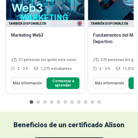
TAMBIÉN DISPONIBLE EN
TAMBIÉN DISPONIBLE EN
Marketing Web3
Fundamentos del Mar
Deportivo
37
personas les gustó este curso
270
personas les gus
2 - 3 h
1,275 estudiantes
2 - 3 h
11,016 e
Comenzar a
C
Más información
Más información
aprender
Beneficios de un certificado Alison