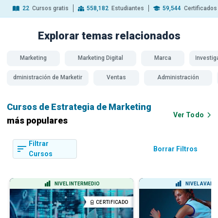
22
Cursos gratis
558,182
Estudiantes
59,544
Certificados
Explorar temas
relacionados
Marketing
Marketing Digital
Marca
Investi
Administración de Marketing
Ventas
Administración
Cursos de Estrategia de Marketing
Ver Todo
más populares
Filtrar
Borrar Filtros
Cursos
NIVEL INTERMEDIO
NIVEL AVAN
CERTIFICADO