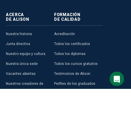
ACERCA
FORMACIÓN
DE ALISON
DE CALIDAD
Nuestra historia
Acreditación
Junta directiva
Todos los certificados
Nuestro equipo y cultura
Todos los diplomas
Nuestra única sede
Todos los cursos gratuitos
Vacantes abiertas
Testimonios de Alison
Nuestros creadores de
Perfiles de los graduados
cursos
Áreas Temáticas
Aprender en Alison
Aprendizaje Premium
Blog
Compra una Tarjeta de Regalo
Prensa
Alison en África