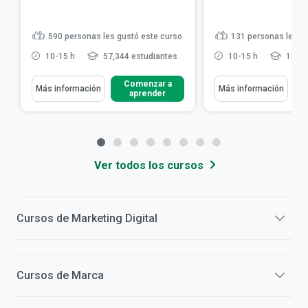
590
personas les gustó este curso
131
personas les g
10-15 h
57,344 estudiantes
10-15 h
16,16
Comenzar a
Más información
Más información
aprender
Ver todos los cursos
Cursos de
Marketing Digital
Cursos de
Marca