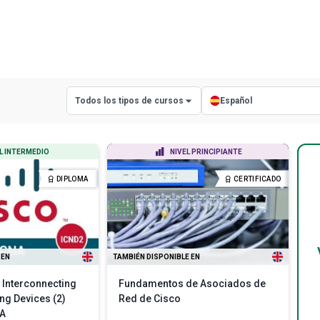
Todos los tipos de cursos
Español
Todos los tipos de cursos
Todos los idiomas
L INTERMEDIO
NIVEL PRINCIPIANTE
Cursos con certificado
Inglés
DIPLOMA
CERTIFICADO
Cursos con diploma
Español
 EN
TAMBIÉN DISPONIBLE EN
 Interconnecting
Fundamentos de Asociados de
ng Devices (2)
Red de Cisco
NA