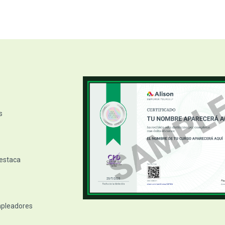
es de tamaño ...
roceso de solución
e conecti...
 implementar una
a...
Leer más
s
destaca
empleadores