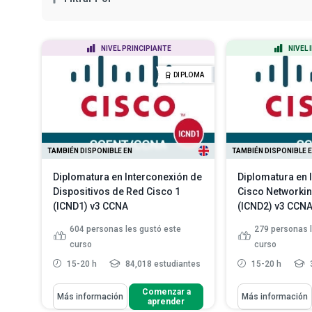
NIVEL PRINCIPIANTE
NIVEL
DIPLOMA
TAMBIÉN DISPONIBLE EN
TAMBIÉN DISPONIBLE 
Diplomatura en Interconexión de
Diplomatura en 
Dispositivos de Red Cisco 1
Cisco Networkin
(ICND1) v3 CCNA
(ICND2) v3 CCN
604
personas les gustó este
279
personas 
curso
curso
15-20 h
84,018 estudiantes
15-20 h
Aprenderás Cómo
Aprenderás Cómo
Comenzar a
Más información
Más información
aprender
Esquematizar una red simple
Identificar có