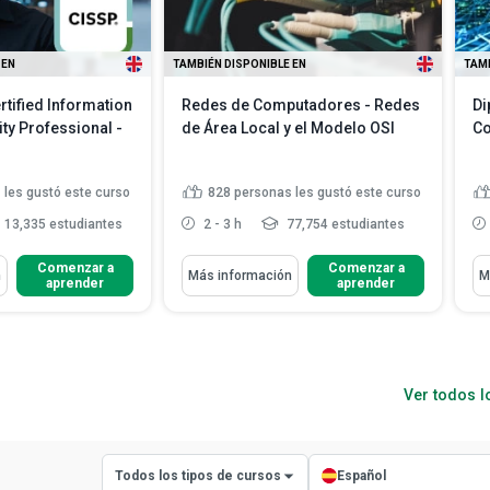
 EN
TAMBIÉN DISPONIBLE EN
TAMB
rtified Information
Redes de Computadores - Redes
Di
ty Professional -
de Área Local y el Modelo OSI
Co
 les gustó este curso
828
personas les gustó este curso
13,335 estudiantes
2 - 3 h
77,754 estudiantes
Aprenderás Cómo
Ap
Comenzar a
Comenzar a
n
Más información
M
aprender
aprender
 marcos de
Definir qué significa Red de Área
e seguridad para
Local (LAN)
Describir los dispositivos clave
incipios de
que se encuentran en un...
 desarrollar pla...
Explicar cómo funcionan los
Ver todos 
 activos de
concentradores, c...
Leer más
egún l...
Leer más
Todos los tipos de cursos
Español