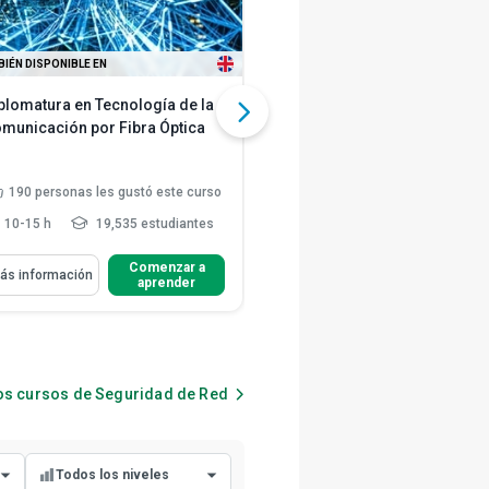
Nivel avanzado
IÉN DISPONIBLE EN
TAMBIÉN DISPONIBLE EN
plomatura en Tecnología de la
CompTIA A+ 1000: Parte 2
municación por Fibra Óptica
1,743
personas les gustó este
190
personas les gustó este curso
curso
10-15 h
19,535 estudiantes
6-10 h
120,859 estudian
renderás Cómo
Aprenderás Cómo
Comenzar a
Comenzar 
ás información
Más información
aprender
aprender
Explicar la necesidad de la
Esquematizar los
comunicación óptica
procedimientos para el
mantenimiento pr...
Describir las ventajas y
Listar y ordenar los
limitaciones de la
procedimientos de resolución 
comunicación...
pro...
los cursos de
Seguridad de Red
Identificar los tipos de
Distinguir entre los principales
transmisores ópticos...
Leer más
sistemas operativos
Seleccionar y configurar los
Todos los niveles
controladores de...
Leer más