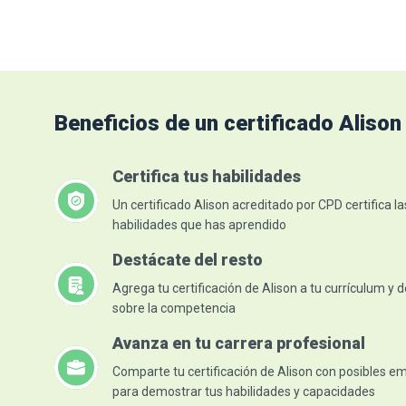
redes escalabl
Identificar la conectividad a
internet
Describir el p
de problemas d
Explicar la seguridad de los
dispositivos de ...
Leer más
Explicar cómo
solución basad
Beneficios de un certificado Alison
Certifica tus habilidades
Un certificado Alison acreditado por CPD certifica la
habilidades que has aprendido
Destácate del resto
Agrega tu certificación de Alison a tu currículum y 
sobre la competencia
Avanza en tu carrera profesional
Comparte tu certificación de Alison con posibles 
para demostrar tus habilidades y capacidades