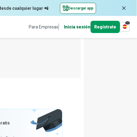
desde cualquier lugar 📲
Descargar app
es
Para Empresas
Inicia sesión
Regístrate
ratis