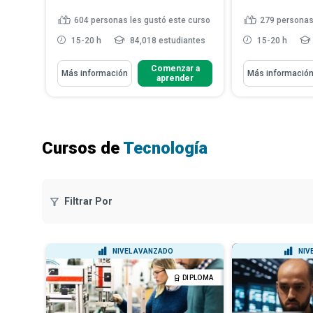
604
personas les gustó este curso
279
personas
15-20 h
84,018 estudiantes
15-20 h
Aprenderás Cómo
Aprenderás Cómo
Comenzar a
Más información
Más informació
aprender
Esquematizar una red simple
Identificar 
redes escalab
Identificar la conectividad a
internet
Describir el 
de problemas 
Explicar la seguridad de los
dispositivos de ...
Leer más
Explicar cóm
Cursos de
Tecnología
solución bas
Filtrar Por
NIVEL AVANZADO
NIV
DIPLOMA