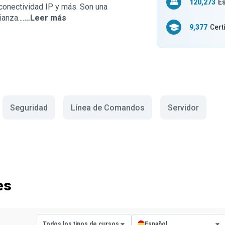
120,273
Es
conectividad IP y más. Son una
anza....
…Leer más
9,377
Cert
Seguridad
Línea de Comandos
Servidor
es
Todos los tipos de cursos
Español