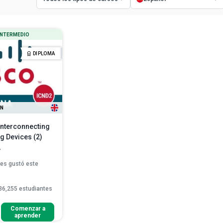
Todos los tipos de cursos
Todos los idiomas
 INTERMEDIO
Cursos con certificado
Inglés
DIPLOMA
Cursos con diploma
Español
EN
Interconnecting
g Devices (2)
A
les gustó este
36,255 estudiantes
Comenzar a
aprender
mo implementar