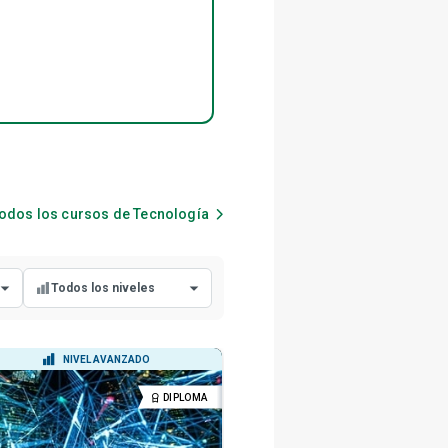
todos los cursos de
Tecnología
Todos los niveles
Todos los niveles
NIVEL AVANZADO
NIVEL INTERMEDIO
Nivel principiante
DIPLOMA
CERTIF
Nivel intermedio