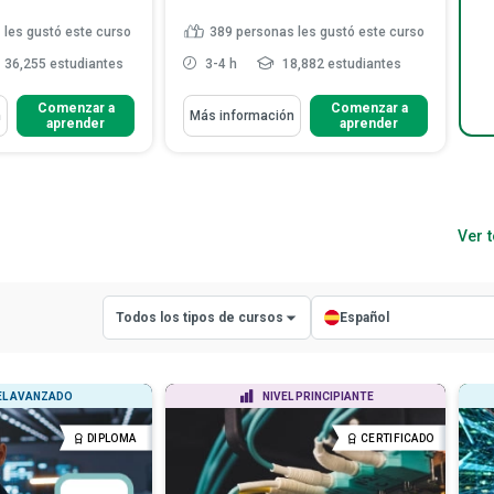
 les gustó este curso
389
personas les gustó este curso
36,255 estudiantes
3-4 h
18,882 estudiantes
Aprenderás Cómo
Comenzar a
Comenzar a
n
Más información
aprender
aprender
cómo implementar
Analizar cómo automatizar y
les de tamaño ...
gestionar una red
proceso de solución
Esquematizar los beneficios e
de conecti...
importancia de las tecnolo...
o implementar una
Explicar los fundamentos de las
Ver 
ada...
Leer más
redes informá...
Leer más
Todos los tipos de cursos
Español
Todos los tipos de cursos
Todos los idiomas
EL AVANZADO
NIVEL PRINCIPIANTE
Cursos con certificado
Inglés
DIPLOMA
CERTIFICADO
Cursos con diploma
Español