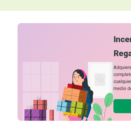
Ince
Rega
Adquiere
complete
cualquie
medio de