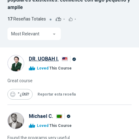
amplíe
17
Reseñas Totales
-
-
Most Relevant
DR. UQBAH I.
Graduado
Loved
This Course
de
Alison
Great course
“¿Útil
Reportar esta reseña
Michael C.
Graduado
Loved
This Course
de
Alison
Found the programs very useful