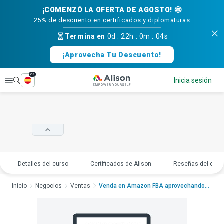
¡COMENZÓ LA OFERTA DE AGOSTO! 🤩
25% de descuento en certificados y diplomaturas
Termina en
0d
:
22h
:
0m
:
04s
¡Aprovecha Tu Descuento!
es
Explorar
Inicia sesión
Detalles del curso
Certificados de Alison
Reseñas del curs
Inicio
Negocios
Ventas
Venda en Amazon FBA aprovechando los listados p...