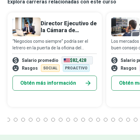
Explora carreras relacionadas con este curso
Director Ejecutivo de
la Cámara de
Comercio
“Negocios como siempre” podría ser el
Los mercados 
letrero en la puerta de la oficina del
buen consejo d
Director Ejecutivo de una Cámara de
analistas de b
Salario promedio
$82,428
Salario 
Comercio. El Director Ejecutivo lidera la
investigación y
cámara, una red de dueños de negocios y
de ayudar a su
Rasgos
Rasgos
SOCIAL
PROACTIVO
emple
Obtén más información
Obtén m
1
2
3
4
5
6
7
8
9
10
11
12
13
14
15
16
17
18