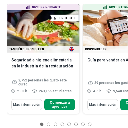
NIVEL PRINCIPIANTE
NIVEL INTER
CERTIFICADO
TAMBIÉN DISPONIBLE EN
DISPONIBLE EN
Seguridad e higiene alimentaria
Guía para vender en
en la industria de la restauración
2,752
personas les gustó este
39
personas les gust
curso
2 - 3 h
243,156 estudiantes
4-5 h
9,548 es
Comenzar a
C
Más información
Más información
aprender