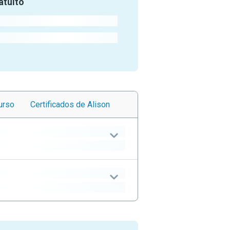
atuito
urso
Certificados
de Alison