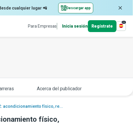
desde cualquier lugar 📲
Descargar app
es
Para Empresas
Inicia sesión
Regístrate
arreras
Acerca del publicador
: acondicionamiento físico, re...
ionamiento físico,