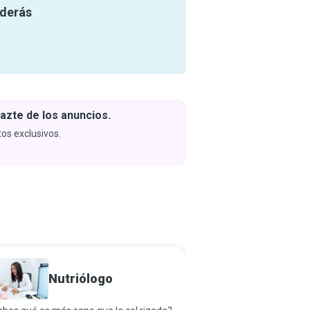
nderás
azte de los anuncios.
Descar
y apren
os exclusivos.
Próximam
Nutriólogo
Entren