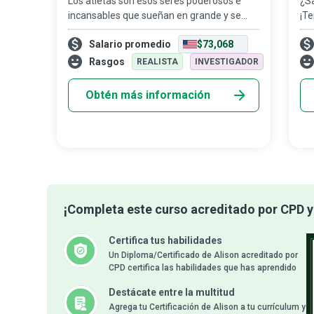
Los atletas son esos seres poderosos e
¿Sa
incansables que sueñan en grande y se
¡Te
esfuerzan al máximo... que han logrado
Los
Salario promedio
$73,068
ocupar los primeros lugares en su disciplina
los
deportiva tras años de entrenamiento.
la 
Rasgos
REALISTA
INVESTIGADOR
Obtén más información
¡Completa este curso acreditado por CPD y 
Certifica tus habilidades
Un Diploma/Certificado de Alison acreditado por
CPD certifica las habilidades que has aprendido
Destácate entre la multitud
Agrega tu Certificación de Alison a tu currículum y