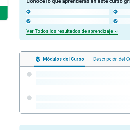
Conoce lo que aprenderás en este curso gr
-
-
-
-
Ver Todos los resultados de aprendizaje
Módulos
del Curso
Descripción
del C
-
-
-
-