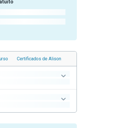
atuito
urso
Certificados
de Alison