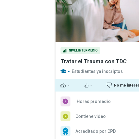
NIVEL INTERMEDIO
Tratar el Trauma con TDC
-
Estudiantes ya inscriptos
-
-
No me intere
Horas promedio
Contiene video
Acreditado por CPD