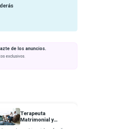
nderás
azte de los anuncios.
Descar
y apren
os exclusivos.
Próximam
Terapeuta
Consej
Matrimonial y
de Cris
Familiar