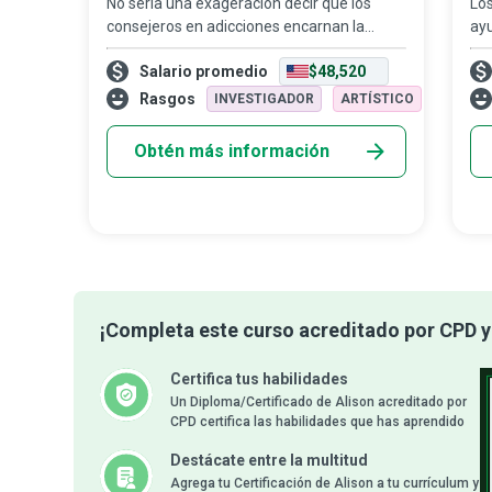
No sería una exageración decir que los
Los
consejeros en adicciones encarnan la
ayu
filosofía de R.W. Emerson: “la única persona
en
Salario promedio
$48,520
que estás destinado a ser es la persona
con
que decidas ser”. Estos defensores de q
mal
Rasgos
INVESTIGADOR
ARTÍSTICO
Obtén más información
¡Completa este curso acreditado por CPD y 
Certifica tus habilidades
Un Diploma/Certificado de Alison acreditado por
CPD certifica las habilidades que has aprendido
Destácate entre la multitud
Agrega tu Certificación de Alison a tu currículum y