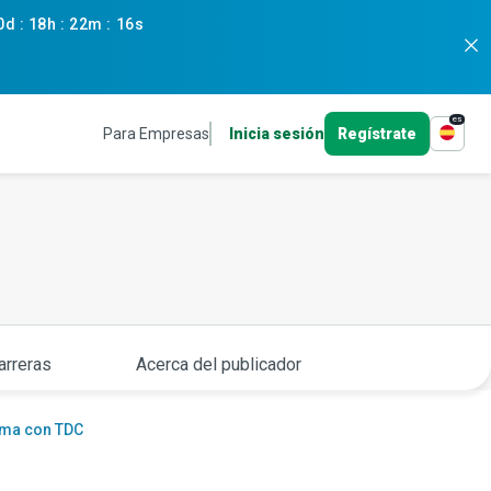
0d
:
18h
:
22m
:
15s
es
Para Empresas
Inicia sesión
Regístrate
arreras
Acerca del publicador
uma con TDC