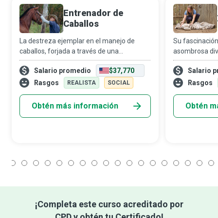
Entrenador de
Caballos
La destreza ejemplar en el manejo de
Su fascinación
caballos, forjada a través de una
asombrosa div
combinación equilibrada de intuición,
los zoólogos a 
Salario promedio
$37,770
Salario 
conocimiento y sabiduría, distingue a los
comportamient
entrenadores de caballos expertos que
Rasgos
Rasgos
REALISTA
SOCIAL
logran que
Obtén más información
Obtén m
1
2
3
4
5
6
7
8
9
10
11
12
13
14
15
16
17
18
¡Completa este curso acreditado por
CPD y obtén tu Certificado!