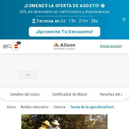
¡COMENZÓ LA OFERTA DE AGOSTO! 🤩
25% de descuento en certificados y diplomaturas
Termina en
0d
:
13h
:
27m
:
27s
¡Aprovecha Tu Descuento!
es
Explorar
Inicia sesión
Detalles del curso
Certificados de Alison
Reseñas del curs
Inicio
Ámbito educativo
Ciencia
Teoría de la apiculturaTeoría...