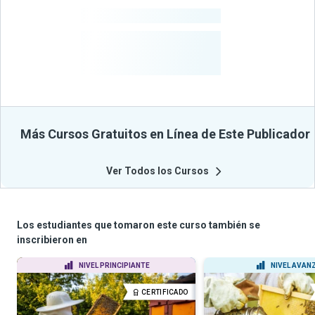
-
Cursos
-
Estudiantes
Beneficiados
Con Sus
Cursos
Más Cursos Gratuitos en Línea de Este Publicador
Ver Todos los Cursos
Los estudiantes que tomaron este curso también se
inscribieron en
NIVEL PRINCIPIANTE
NIVEL AVAN
CERTIFICADO