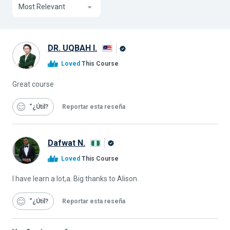
Most Relevant
DR. UQBAH I.
Graduado
Loved
This Course
de
Alison
Great course
“¿Útil
Reportar esta reseña
Dafwat N.
Graduado
Loved
This Course
de
Alison
I have learn a lot,a. Big thanks to Alison.
“¿Útil
Reportar esta reseña