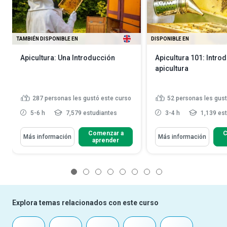
TAMBIÉN DISPONIBLE EN
DISPONIBLE EN
Apicultura: Una Introducción
Apicultura 101: Introd
apicultura
287
personas les gustó este curso
52
personas les gust
5-6 h
7,579 estudiantes
3-4 h
1,139 es
Comenzar a
C
Más información
Más información
aprender
1
2
3
4
5
6
7
8
Explora temas relacionados con este curso