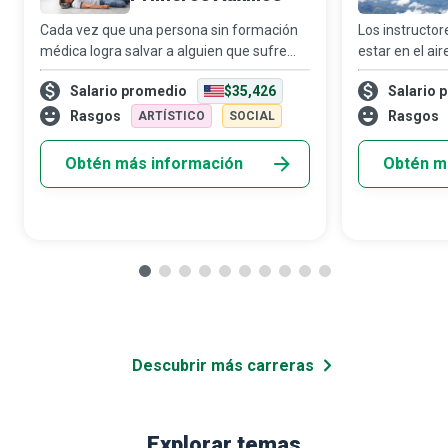
Cada vez que una persona sin formación
Los instructo
médica logra salvar a alguien que sufre
estar en el ai
una emergencia respiratoria o cardíaca, el
que les pague
Salario promedio
$35,426
Salario 
mérito corresponde, ante todo, al
acompañan a q
instructor de RCP (reanimación
primera vez a 
Rasgos
Rasgos
ARTÍSTICO
SOCIAL
cardiopulmona
parac
Obtén más información
Obtén m
Descubrir más carreras
Explorar temas