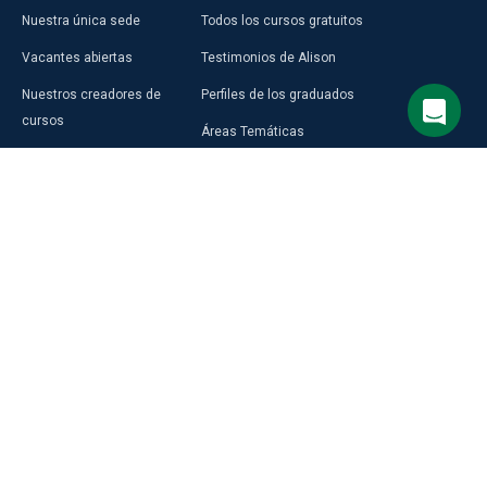
Nuestra única sede
Todos los cursos gratuitos
Vacantes abiertas
Testimonios de Alison
Nuestros creadores de
Perfiles de los graduados
cursos
Áreas Temáticas
Aprender en Alison
Aprendizaje Premium
Blog
Compra una Tarjeta de Regalo
Prensa
Alison en África
Programas de Alison
RECURSOS
DESCUBRIR
Selecciona el idioma del sitio
DE CARRERA
MÁS
Inglés
Crea tu currículum
Accede a LMS Gratis
Guía de carreras de Alison
Programa de Afiliados