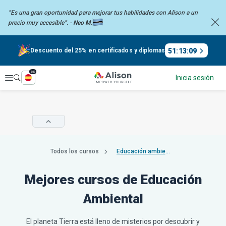
“Es una gran oportunidad para mejorar tus habilidades con Alison a un
precio
muy accesible”. -
Neo M.
51
:
13
:
09
Descuento del 25% en certificados y diplomas
es
Explorar
Inicia sesión
Todos los cursos
Educación ambiental
Mejores cursos de Educación
Ambiental
El planeta Tierra está lleno de misterios por descubrir y