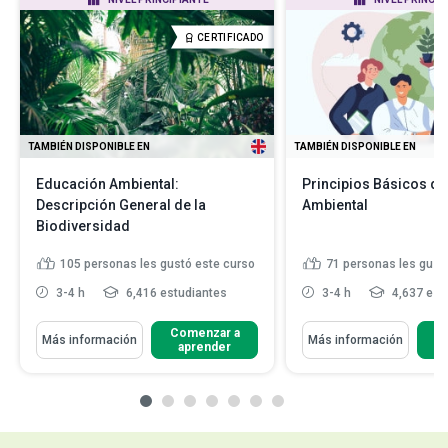
CERTIFICADO
TAMBIÉN DISPONIBLE EN
TAMBIÉN DISPONIBLE EN
Educación Ambiental:
Principios Básicos de
Descripción General de la
Ambiental
Biodiversidad
105
personas les gustó este curso
71
personas les gust
3-4 h
6,416 estudiantes
3-4 h
4,637 est
Comenzar a
C
Más información
Más información
aprender