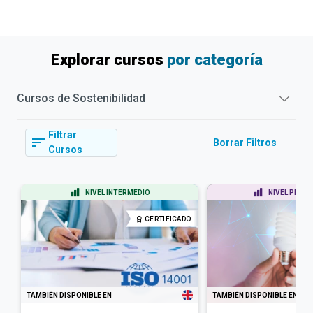
Explorar cursos
por categoría
Cursos de
Sostenibilidad
Filtrar
Borrar Filtros
Cursos
NIVEL INTERMEDIO
NIVEL PRINC
CERTIFICADO
TAMBIÉN DISPONIBLE EN
TAMBIÉN DISPONIBLE EN