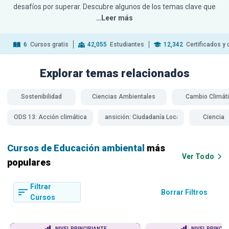
desafíos por superar. Descubre algunos de los temas clave que
…Leer más
6
Cursos gratis
42,055
Estudiantes
12,342
Certificados y
Explorar temas
relacionados
Sostenibilidad
Ciencias Ambientales
Cambio Climát
ODS 13: Acción climática
Año de Transición: Ciudadanía Local y Global
Ciencia
Cursos de Educación ambiental
más
Ver Todo
populares
Filtrar
Borrar Filtros
Cursos
NIVEL PRINCIPIANTE
NIVEL PRINCIP