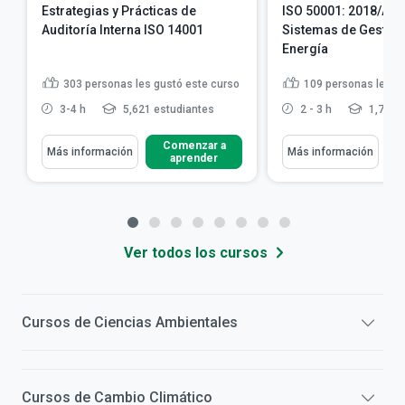
Estrategias y Prácticas de
ISO 50001: 2018/Amd
Auditoría Interna ISO 14001
Sistemas de Gestión
Energía
303
personas les gustó este curso
109
personas les g
3-4 h
5,621 estudiantes
2 - 3 h
1,706 e
Comenzar a
Más información
Más información
aprender
Ver todos los cursos
Cursos de
Ciencias Ambientales
Cursos de
Cambio Climático