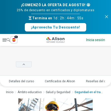
¡COMENZÓ LA OFERTA DE AGOSTO! 🤩
25% de descuento en certificados y diplomaturas
Termina en
1d
:
2h
:
44m
:
54s
¡Aprovecha Tu Descuento!
es
Explorar
Inicia sesión
Detalles del curso
Certificados de Alison
Reseñas del curs
Inicio
Ámbito educativo
Salud y Seguridad
Seguridad en el trab...