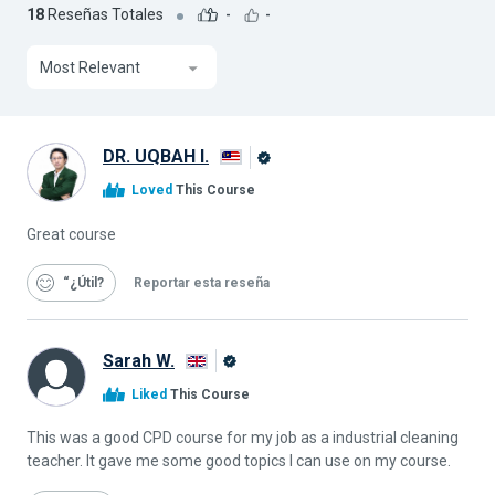
18
Reseñas Totales
-
-
Most Relevant
DR. UQBAH I.
Graduado
Loved
This Course
de
Alison
Great course
“¿Útil
Reportar esta reseña
Sarah W.
Graduado
Liked
This Course
de
Alison
This was a good CPD course for my job as a industrial cleaning
teacher. It gave me some good topics I can use on my course.