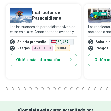
Instructor de
Paracaidismo
Los instructores de paracaidismo viven de
Los recolector
estar en el aire. Aman saltar de aviones y
sociedad a man
que les paguen por hacerlo, mientras
acumulan, par
Salario promedio
$60,467
Salario 
acompañan a quienes se lanzan por
salud y ambien
primera vez a sentir la adrenalina del
fundamental de
Rasgos
Rasgos
ARTÍSTICO
SOCIAL
parac
contaminació
Obtén más información
Obtén m
1
2
3
4
5
6
7
8
9
10
11
12
13
14
15
16
17
18
¡Completa este curso acreditado por