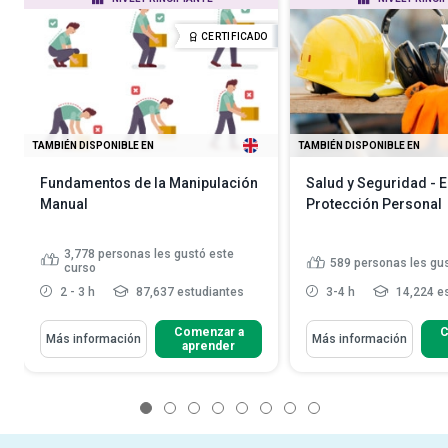
CERTIFICADO
TAMBIÉN DISPONIBLE EN
TAMBIÉN DISPONIBLE EN
Fundamentos de la Manipulación
Salud y Seguridad - 
Manual
Protección Personal
3,778
personas les gustó este
589
personas les gu
curso
2 - 3 h
87,637 estudiantes
3-4 h
14,224 e
Comenzar a
C
Más información
Más información
aprender
1
2
3
4
5
6
7
8