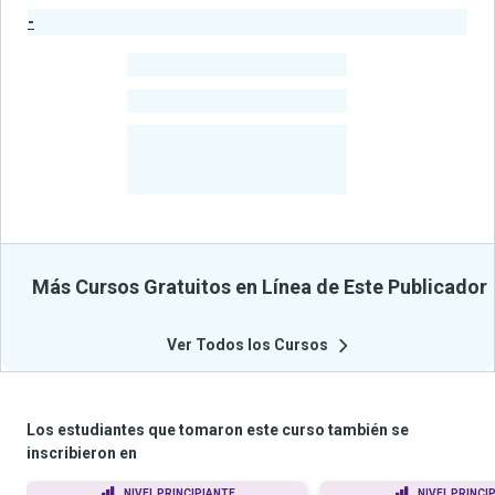
-
Estadísticas del Publicador
-
Estudiantes
-
Cursos
-
Estudiantes
Beneficiados
Con Sus
Cursos
Más Cursos Gratuitos en Línea de Este Publicador
Ver Todos los Cursos
Los estudiantes que tomaron este curso también se
inscribieron en
NIVEL PRINCIPIANTE
NIVEL PRINCI