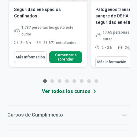
Seguridad en Espacios
Patógenos transmiti
Confinados
sangre de OSHA - Sa
seguridad en el trab
1,787
personas les gustó este
1,465
personas les 
curso
curso
2 - 3 h
31,871 estudiantes
2 - 3 h
24,135
Comenzar a
Más información
aprender
Más información
Ver todos los cursos
Cursos de
Cumplimiento