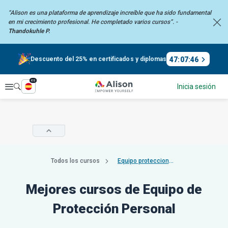
“Alison es una plataforma de aprendizaje increíble que ha sido fundamental
en mi
crecimiento profesional. He completado varios cursos”. -
Thandokuhle P.
47
:
07
:
45
Descuento del 25% en certificados y diplomas
es
Explorar
Inicia sesión
Todos los cursos
Equipo proteccion personal
Mejores cursos de Equipo de
Protección Personal