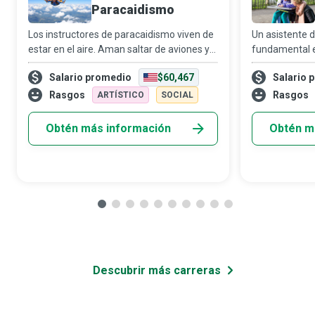
Paracaidismo
Los instructores de paracaidismo viven de
Un asistente d
estar en el aire. Aman saltar de aviones y
fundamental en
que les paguen por hacerlo, mientras
personas con 
Salario promedio
$60,467
Salario 
acompañan a quienes se lanzan por
salud mental, 
primera vez a sentir la adrenalina del
discapacidades
Rasgos
Rasgos
ARTÍSTICO
SOCIAL
parac
Obtén más información
Obtén m
Descubrir más carreras