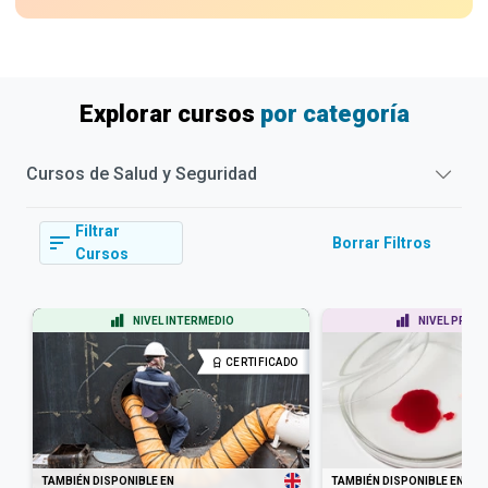
Explorar cursos
por categoría
Cursos de
Salud y Seguridad
Filtrar
Borrar Filtros
Cursos
NIVEL INTERMEDIO
NIVEL PRINC
CERTIFICADO
TAMBIÉN DISPONIBLE EN
TAMBIÉN DISPONIBLE EN