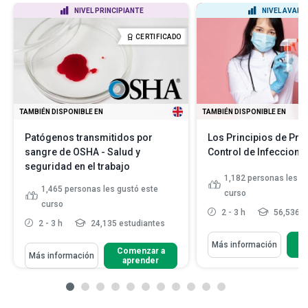
NIVEL PRINCIPIANTE
NIVEL AVAN
CERTIFICADO
TAMBIÉN DISPONIBLE EN
TAMBIÉN DISPONIBLE EN
Patógenos transmitidos por
Los Principios de Pre
sangre de OSHA - Salud y
Control de Infeccione
seguridad en el trabajo
1,182
personas les g
1,465
personas les gustó este
curso
curso
2 - 3 h
56,536 e
2 - 3 h
24,135 estudiantes
C
Más información
Comenzar a
Más información
aprender