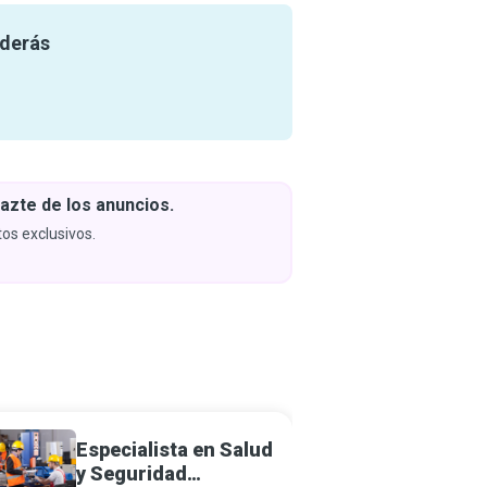
nderás
azte de los anuncios.
Descar
y apren
os exclusivos.
Próximam
Especialista en Salud
Invest
y Seguridad
Incend