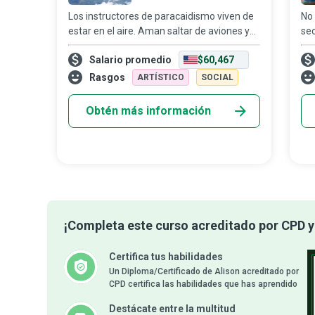
Los instructores de paracaidismo viven de
No 
estar en el aire. Aman saltar de aviones y
sec
que les paguen por hacerlo, mientras
div
Salario promedio
$60,467
acompañan a quienes se lanzan por
hec
primera vez a sentir la adrenalina del parac
imp
Rasgos
ARTÍSTICO
SOCIAL
efe
Obtén más información
¡Completa este curso acreditado por CPD y 
Certifica tus habilidades
Un Diploma/Certificado de Alison acreditado por
CPD certifica las habilidades que has aprendido
Destácate entre la multitud