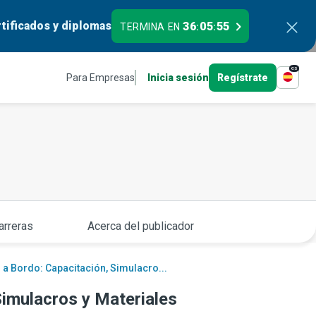
tificados y diplomas
36
05
54
TERMINA EN
:
:
es
Para Empresas
Inicia sesión
Regístrate
arreras
Acerca del publicador
a Bordo: Capacitación, Simulacro...
Simulacros y Materiales