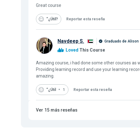
Great course
“¿Útil
Reportar esta reseña
Navdeep S.
Graduado de Alison
Loved
This Course
Amazing course, i had done some other courses as wel
Providing learning record and use your learning recor
amazing.
“¿Útil
1
Reportar esta reseña
Ver
15
más reseñas