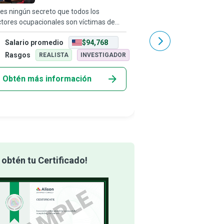
Ocupacional
es ningún secreto que todos los
Bombero, oficial de polic
tores ocupacionales son víctimas de
una sola persona: una 
ersos tipos y grados de peligros. Y es un
del trabajo de un invest
Salario promedio
$94,768
Salario promedio
ho que el fracaso sistémico para
especialmente capacita
lementar políticas y precauciones
incidentes de incendios 
Rasgos
Rasgos
REALISTA
INVESTIGADOR
REALIS
ctiva
Obtén más información
Obtén más info
obtén tu Certificado!