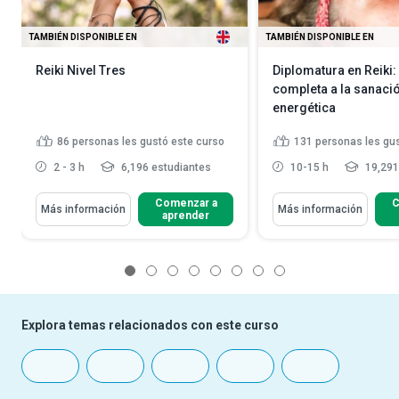
TAMBIÉN DISPONIBLE EN
TAMBIÉN DISPONIBLE EN
Reiki Nivel Tres
Diplomatura en Reiki
completa a la sanaci
energética
86
personas les gustó este curso
131
personas les gu
2 - 3 h
6,196 estudiantes
10-15 h
19,291
Comenzar a
C
Más información
Más información
aprender
1
2
3
4
5
6
7
8
Explora temas relacionados con este curso