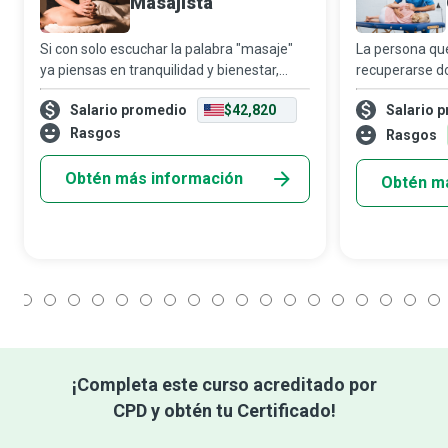
Masajista
Si con solo escuchar la palabra "masaje"
La persona q
ya piensas en tranquilidad y bienestar,
recuperarse do
imagina todo lo bueno que puede hacerte
enfermedad y o
Salario promedio
$42,820
Salario 
una sesión completa con un masajista
medicamento. 
profesional.
Rasgos
profesionales
Rasgos
en sus pacien
Obtén más información
Obtén m
1
2
3
4
5
6
7
8
9
10
11
12
13
14
15
16
17
18
¡Completa este curso acreditado por
CPD y obtén tu Certificado!