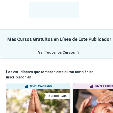
-
Estudiantes
Beneficiados
Con Sus
Cursos
Más Cursos Gratuitos en Línea de Este Publicador
Ver Todos los Cursos
Los estudiantes que tomaron este curso también se
inscribieron en
NIVEL AVANZADO
NIVEL PRINCI
CERTIFICADO