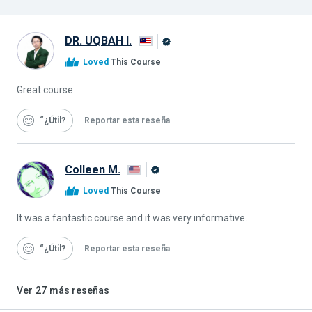
DR. UQBAH I.
Graduado
Loved
This Course
de
Alison
Great course
“¿Útil
Reportar esta reseña
Colleen M.
Graduado
Loved
This Course
de
Alison
It was a fantastic course and it was very informative.
“¿Útil
Reportar esta reseña
Ver
27
más reseñas