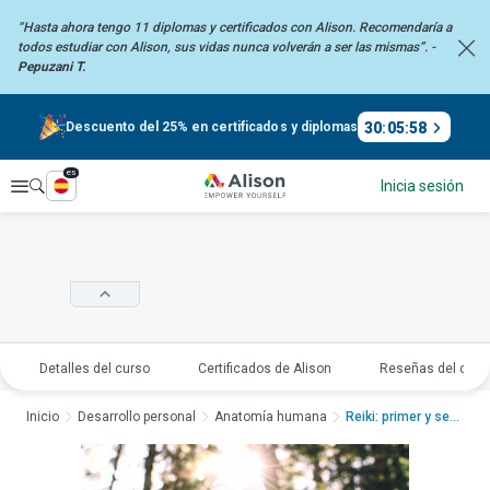
“Hasta ahora tengo 11 diplomas y certificados con Alison. Recomendaría
a
todos estudiar con Alison, sus vidas nunca volverán a ser las mismas”. -
Pepuzani T.
30
:
05
:
58
Descuento del 25% en certificados y diplomas
es
Explorar
Inicia sesión
Detalles del curso
Certificados de Alison
Reseñas del curs
Inicio
Desarrollo personal
Anatomía humana
Reiki: primer y segu...