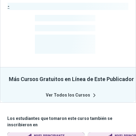
-
Estadísticas del Publicador
-
Estudiantes
-
Cursos
-
Estudiantes
Beneficiados
Con Sus
Cursos
Más Cursos Gratuitos en Línea de Este Publicador
Ver Todos los Cursos
Los estudiantes que tomaron este curso también se
inscribieron en
NIVEL PRINCIPIANTE
NIVEL PRINCI