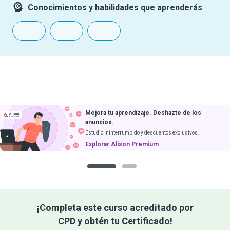
Conocimientos y habilidades que aprenderás
 tu aprendizaje. Deshazte de los
Descarga curs
os.
y aprende sin i
ininterrumpido y descuentos exclusivos.
Próximamente en i
ar Alison Premium
1
2
¡Completa este curso acreditado por
CPD y obtén tu Certificado!