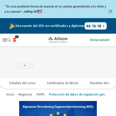
“"Es una excelente forma de avanzar en tu carrera aprendiendo a tu
ritmo y
a tu manera"-
Jeffrey W.
46
:
16
:
17
Descuento del 25% en certificados y diplomas
es
Explorar
Inicia sesión
Detalles del curso
Certificados de Alison
Reseñas del curs
Inicio
Negocios
RGPD
Protección de datos de regulación general (AVG)Prot...