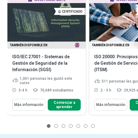
CERTIFICADO
TAMBIÉN DISPONIBLE EN
TAMBIÉN DISPONIBLE EN
ISO/IEC 27001 - Sistemas de
ISO 20000: Principios
Gestión de Seguridad de la
de Gestión de Servici
Información (SGSI)
(ITSM)
1,061
personas les gustó este
511
personas les gu
curso
3-4 h
70,689 estudiantes
2 - 3 h
29,925 
Comenzar a
C
Más información
Más información
aprender
1
2
3
4
5
6
7