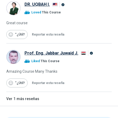
DR. UQBAH I.
Graduado
Loved
This Course
de
Alison
Great course
“¿Útil
Reportar esta reseña
Prof. Eng. Jabbar Juwaid J.
Graduado
Liked
This Course
de
Alison
Amazing Course Many Thanks
“¿Útil
Reportar esta reseña
Ver
1
más reseñas