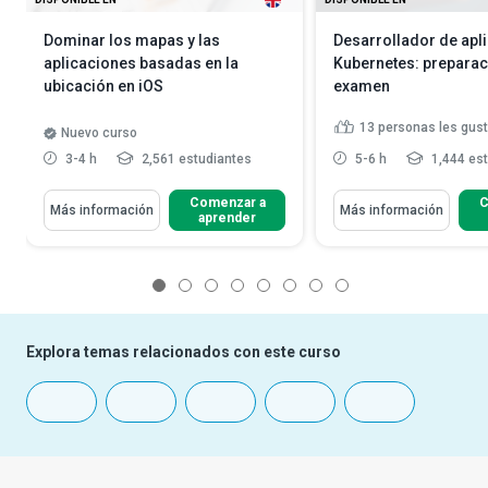
Dominar los mapas y las
Desarrollador de apl
aplicaciones basadas en la
Kubernetes: preparac
ubicación en iOS
examen
13
personas les gust
Nuevo curso
3-4 h
2,561 estudiantes
5-6 h
1,444 es
Comenzar a
C
Más información
Más información
aprender
1
2
3
4
5
6
7
8
Explora temas relacionados con este curso