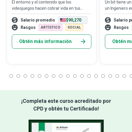
El entorno y el contenido que los
Un bit tiene u
videojuegos hacen cobrar vida en tus
un Ingeniero e
pantallas combinan las habilidades
proporciona m
Salario promedio
$90,270
Salario 
creativas y técnicas de los expertos en
diseño, constr
juegos con el espíritu aventurero y la
computadoras 
Rasgos
Rasgos
ARTÍSTICO
SOCIAL
destreza de qui
diversas
Obtén más información
Obtén m
1
2
3
4
5
6
7
8
9
10
11
12
13
14
15
16
17
1
¡Completa este curso acreditado por
CPD y obtén tu Certificado!