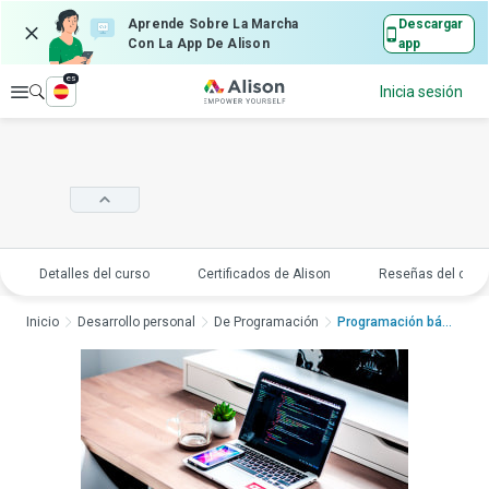
Aprende Sobre La Marcha
Descargar
Con La App De Alison
app
es
Explorar
Inicia sesión
Detalles del curso
Certificados de Alison
Reseñas del curs
Inicio
Desarrollo personal
De Programación
Programación básica ...