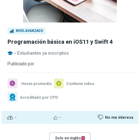
NIVEL AVANZADO
Programación básica en iOS11 y Swift 4
-
Estudiantes ya inscriptos
Publicado por
Horas promedio
Contiene video
Acreditado por CPD
-
-
No me interesa
Solo en inglés