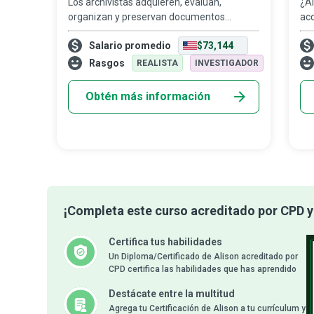
Los archivistas adquieren, evalúan,
¿Al
organizan y preservan documentos
ac
valiosos y frágiles, así como otros
in
Salario promedio
$73,144
materiales que poseen un valor histórico y
im
cultural para personas, organizaciones y
de
Rasgos
REALISTA
INVESTIGADOR
naciones, e
Cá
Obtén más información
¡Completa este curso acreditado por CPD y 
Certifica tus habilidades
Un Diploma/Certificado de Alison acreditado por
CPD certifica las habilidades que has aprendido
Destácate entre la multitud
Agrega tu Certificación de Alison a tu currículum y