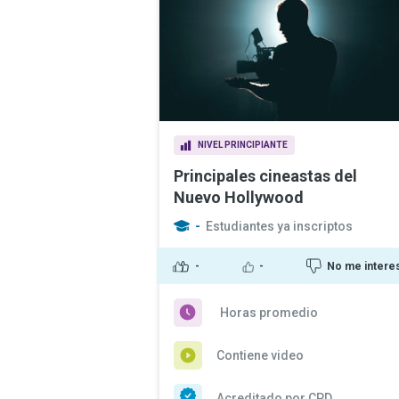
NIVEL PRINCIPIANTE
Principales cineastas del
Nuevo Hollywood
-
Estudiantes ya inscriptos
-
-
No me intere
Horas promedio
Contiene video
Acreditado por CPD