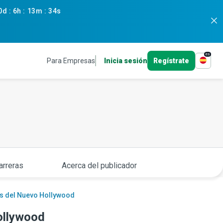
0d
:
6h
:
13m
:
33s
es
Para Empresas
Inicia sesión
Regístrate
arreras
Acerca del publicador
as del Nuevo Hollywood
ollywood