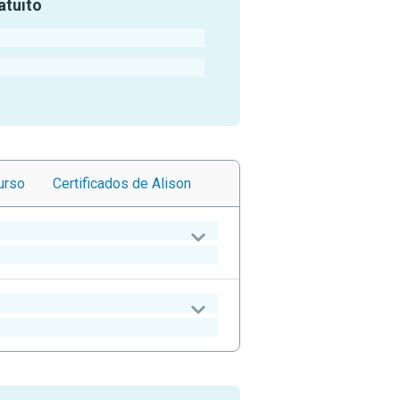
atuito
urso
Certificados
de Alison