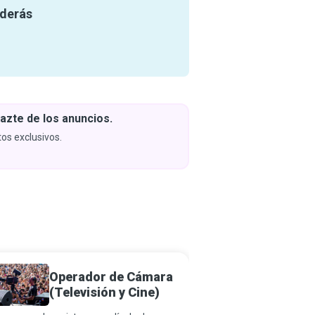
nderás
azte de los anuncios.
Descar
y apren
os exclusivos.
Próximam
Operador de Cámara
Direct
(Televisión y Cine)
Fotogr