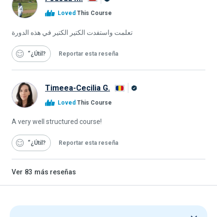
Graduado
Loved
This Course
de
Alison
تعلمت واستفدت الكتير الكتير في هذه الدورة
“¿Útil
Reportar esta reseña
Timeea-Cecilia G.
Graduado
Loved
This Course
de
Alison
A very well structured course!
“¿Útil
Reportar esta reseña
Ver
83
más reseñas