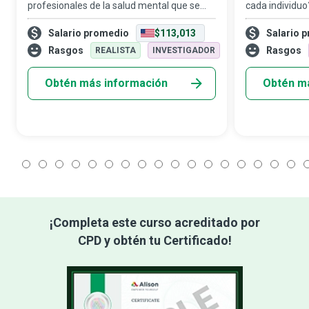
profesionales de la salud mental que se
cada individuo
especializan en tratar a pacientes con
comportamient
Salario promedio
$113,013
Salario 
crisis emocionales, estrés, ansiedad y
de la vida? Lo
trastornos de conducta. Sus principales
buscan respon
Rasgos
Rasgos
REALISTA
INVESTIGADOR
responsab
través de su tr
Obtén más información
Obtén m
1
2
3
4
5
6
7
8
9
10
11
12
13
14
15
16
17
1
¡Completa este curso acreditado por
CPD y obtén tu Certificado!