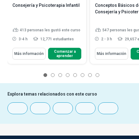
Consejería y Psicoterapia Infantil
Conceptos Básicos d
Consejería y Psicoter
413
personas les gustó este curso
547
personas les gu
3-4 h
12,771 estudiantes
2 - 3 h
29,657 
Comenzar a
C
Más información
Más información
aprender
1
2
3
4
5
6
7
8
Explora temas relacionados con este curso