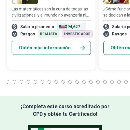
Las matemáticas son la cuna de todas las
¿Cómo funcio
civilizaciones, y el mundo no avanzaría ni
se dedican a l
un paso sin ellas. Los matemáticos piensan
desempeñan u
Salario promedio
$94,627
Salario 
de forma analítica, y su razonamiento les
buscar una res
permite reconocer patrones, cua
que se encarga
Rasgos
Rasgos
REALISTA
INVESTIGADOR
n
Obtén más información
Obtén m
1
2
3
4
5
6
7
8
9
10
11
12
13
14
15
16
17
18
¡Completa este curso acreditado por
CPD y obtén tu Certificado!