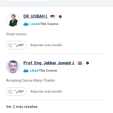
DR. UQBAH I.
Graduado
Loved
This Course
de
Alison
Great course
“¿Útil
Reportar esta reseña
Prof. Eng. Jabbar Juwaid J.
Graduado
Liked
This Course
de
Alison
Amazing Course Many Thanks
“¿Útil
Reportar esta reseña
Ver
2
más reseñas