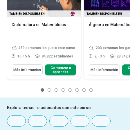
TAMBIÉN DISPONIBLE EN
TAMBIÉN DISPONIBLE EN
Diplomatura en Matemáticas
Álgebra en Matemáti
489
personas les gustó este curso
203
personas les gu
10-15 h
84,822 estudiantes
2 - 3 h
28,842 
Comenzar a
C
Más información
Más información
aprender
1
2
3
4
5
6
7
8
Explora temas relacionados con este curso