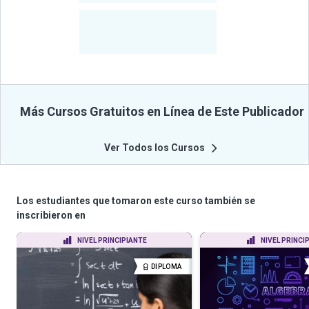
-
Estudiantes
Beneficiados
Con Sus
Cursos
Más Cursos Gratuitos en Línea de Este Publicador
Ver Todos los Cursos
Los estudiantes que tomaron este curso también se
inscribieron en
NIVEL PRINCIPIANTE
NIVEL PRINCI
DIPLOMA