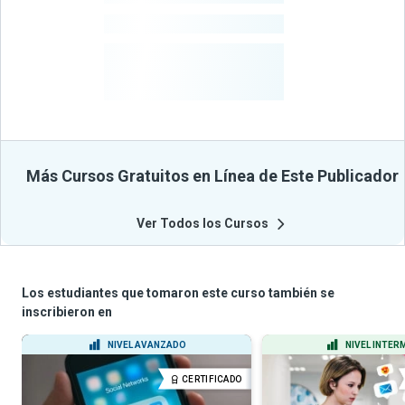
-
Cursos
-
Estudiantes
Beneficiados
Con Sus
Cursos
Más Cursos Gratuitos en Línea de Este Publicador
Ver Todos los Cursos
Los estudiantes que tomaron este curso también se
inscribieron en
NIVEL AVANZADO
NIVEL INTER
CERTIFICADO