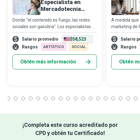
Especialista en
Mercadotecnia
Digital
Donde “el contenido es fuego, las redes
A medida que l
sociales son gasolina”. Los especialistas en
marketing de 
mercadotecnia digital se esfuerzan por
cada vez más d
Salario promedio
$58,523
Salario 
entregar contenido útil en el momento
llegar a sus p
preciso en que el comprador lo necesit
de gerentes de
Rasgos
Rasgos
ARTÍSTICO
SOCIAL
cent
Obtén más información
Obtén m
1
2
3
4
5
6
7
8
9
10
11
12
13
14
15
16
17
18
¡Completa este curso acreditado por
CPD y obtén tu Certificado!