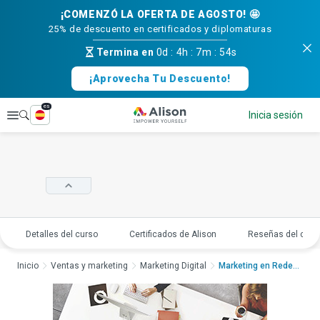
¡COMENZÓ LA OFERTA DE AGOSTO! 🤩
25% de descuento en certificados y diplomaturas
Termina en
0d
:
4h
:
7m
:
53s
¡Aprovecha Tu Descuento!
es
Explorar
Inicia sesión
Detalles del curso
Certificados de Alison
Reseñas del curs
Inicio
Ventas y marketing
Marketing Digital
Marketing en Redes S...