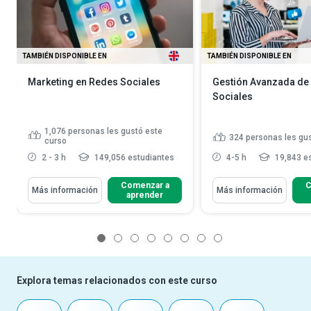
TAMBIÉN DISPONIBLE EN
TAMBIÉN DISPONIBLE EN
Marketing en Redes Sociales
Gestión Avanzada de
Sociales
1,076
personas les gustó este
324
personas les gu
curso
2 - 3 h
149,056 estudiantes
4-5 h
19,843 e
Comenzar a
C
Más información
Más información
aprender
1
2
3
4
5
6
7
8
Explora temas relacionados con este curso