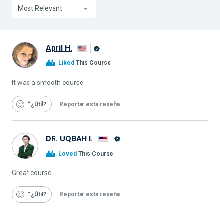
Most Relevant
April H.
Graduado
Liked
This Course
de
Alison
It was a smooth course.
“¿Útil
Reportar esta reseña
DR. UQBAH I.
Graduado
Loved
This Course
de
Alison
Great course
“¿Útil
Reportar esta reseña