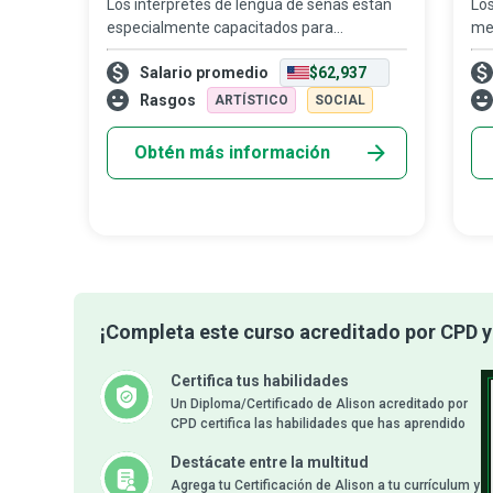
Los intérpretes de lengua de señas están
Los
especialmente capacitados para
me
garantizar que las personas sordas, con
exp
Salario promedio
$62,937
hipoacusia o con discapacidades del
ma
desarrollo tengan el mismo acceso a la
a i
Rasgos
ARTÍSTICO
SOCIAL
información y
Obtén más información
¡Completa este curso acreditado por CPD y 
Certifica tus habilidades
Un Diploma/Certificado de Alison acreditado por
CPD certifica las habilidades que has aprendido
Destácate entre la multitud
Agrega tu Certificación de Alison a tu currículum y