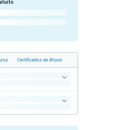
atuito
urso
Certificados
de Alison