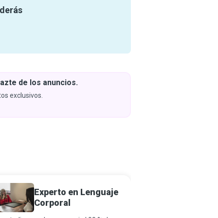
nderás
azte de los anuncios.
Descar
y apren
os exclusivos.
Próximam
Experto en Lenguaje
Traduc
Corporal