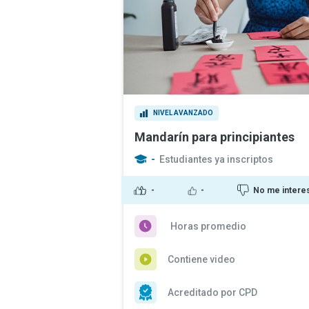
NIVEL AVANZADO
Mandarín para principiantes
-
Estudiantes ya inscriptos
-
-
No me intere
Horas promedio
Contiene video
Acreditado por CPD