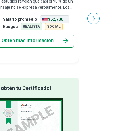
 estudios revelan que casi el 90 % de un
Sin traductores, estarí
nsaje no se expresa verbalmente. Los
mundo monótono y mon
ertos en lenguaje corporal son los
traductores son los ge
Salario promedio
$62,700
Salario promedio
gos de la comunicación que nos ayudan
inteligible toda una cult
nterpretar con precisión las accione
palabra escrita de uno 
Rasgos
Rasgos
REALISTA
SOCIAL
REALIS
Obtén más información
Obtén más info
obtén tu Certificado!