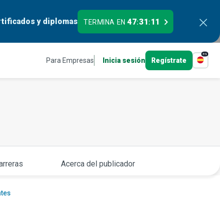
tificados y diplomas
47
31
10
TERMINA EN
:
:
es
Para Empresas
Inicia sesión
Regístrate
arreras
Acerca del publicador
ntes