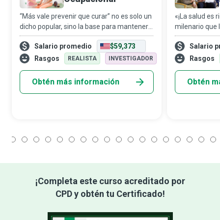
“Más vale prevenir que curar” no es solo un
«¡La salud es 
dicho popular, sino la base para mantener
milenario que 
la seguridad en entornos laborales
promoción de l
Salario promedio
$59,373
Salario 
diversos, ya sea en tiendas minoristas o
convertir en r
plantas de manufactura. Ante los numer
comunidad y má
Rasgos
Rasgos
REALISTA
INVESTIGADOR
concientiza
Obtén más información
Obtén m
1
2
3
4
5
6
7
8
9
10
11
12
13
14
15
16
17
18
¡Completa este curso acreditado por
CPD y obtén tu Certificado!