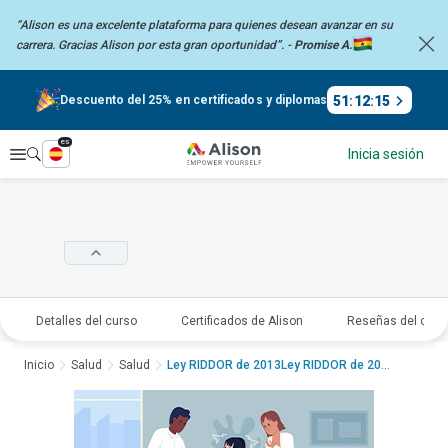
“Alison es una excelente plataforma para quienes desean avanzar en su
carrera.
Gracias Alison por esta gran oportunidad”. -
Promise A.
51
:
12
:
15
Descuento del 25% en certificados y diplomas
es
Explorar
Inicia sesión
Detalles del curso
Certificados de Alison
Reseñas del curs
Inicio
Salud
Salud
Ley RIDDOR de 2013Ley RIDDOR de 2013