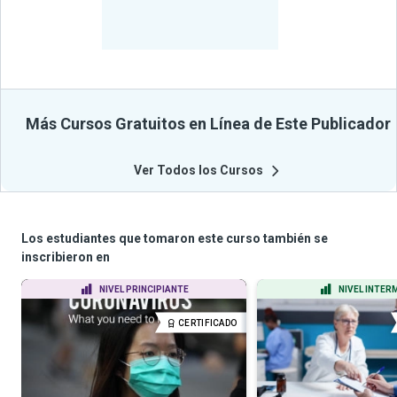
-
Estudiantes
Beneficiados
Con Sus
Cursos
Más Cursos Gratuitos en Línea de Este Publicador
Ver Todos los Cursos
Los estudiantes que tomaron este curso también se
inscribieron en
NIVEL PRINCIPIANTE
NIVEL INTER
CERTIFICADO