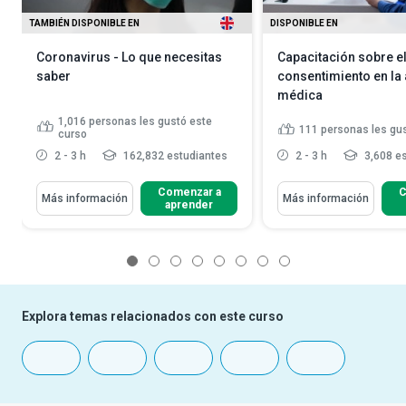
TAMBIÉN DISPONIBLE EN
DISPONIBLE EN
Coronavirus - Lo que necesitas
Capacitación sobre e
saber
consentimiento en la
médica
1,016
personas les gustó este
111
personas les gu
curso
2 - 3 h
162,832 estudiantes
2 - 3 h
3,608 es
Comenzar a
C
Más información
Más información
aprender
1
2
3
4
5
6
7
8
Explora temas relacionados con este curso