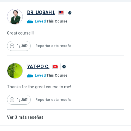
DR. UQBAH I.
Graduado
Loved
This Course
de
Alison
Great course !!!
“¿Útil
Reportar esta reseña
YAT-PO C.
Graduado
Loved
This Course
de
Alison
Thanks for the great course to me!
“¿Útil
Reportar esta reseña
Ver
3
más reseñas