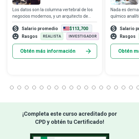
Los datos son la columna vertebral de los
Nada es dema
negocios modernos, y un arquitecto de
químico analíti
datos es un experto que diseña un plan
nanopartícula
Salario promedio
$113,700
Salario 
personalizado para la gestión de datos de
las complejida
una organización. La arquitectura de da
distintos aspec
Rasgos
Rasgos
REALISTA
INVESTIGADOR
Obtén más información
Obtén m
1
2
3
4
5
6
7
8
9
10
11
12
13
14
15
16
17
1
¡Completa este curso acreditado por
CPD y obtén tu Certificado!