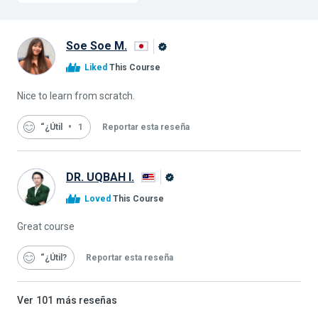
Soe Soe M.
Graduado
Liked
This Course
de
Alison
Nice to learn from scratch.
“¿Útil
1
Reportar esta reseña
DR. UQBAH I.
Graduado
Loved
This Course
de
Alison
Great course
“¿Útil
Reportar esta reseña
Ver
101
más reseñas