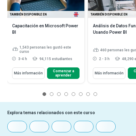
TAMBIÉN DISPONIBLE EN
TAMBIÉN DISPONIBLE EN
Capacitación en Microsoft Power
Análisis de Datos Fu
BI
Usando Power BI
1,543
personas les gustó este
460
personas les gu
curso
3-4 h
94,115 estudiantes
2 - 3 h
48,290 
Comenzar a
C
Más información
Más información
aprender
1
2
3
4
5
6
7
8
Explora temas relacionados con este curso