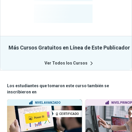
-
Estudiantes
Beneficiados
Con Sus
Cursos
Más Cursos Gratuitos en Línea de Este Publicador
Ver Todos los Cursos
Los estudiantes que tomaron este curso también se
inscribieron en
NIVEL AVANZADO
NIVEL PRINCI
CERTIFICADO