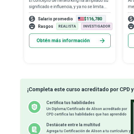
El concepto de networking ha ampliado su
Al
significado e influencia, y ya no se limita
me
únicamente a conectar personas. El diseño
qui
Salario promedio
$116,780
de redes se ha convertido en un proceso
pr
que facilita la comunicación entr
arr
Rasgos
REALISTA
INVESTIGADOR
qu
Obtén más información
¡Completa este curso acreditado por CPD y 
Certifica tus habilidades
Un Diploma/Certificado de Alison acreditado por
CPD certifica las habilidades que has aprendido
Destácate entre la multitud
Agrega tu Certificación de Alison a tu currículum y