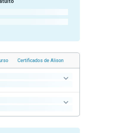
atuito
urso
Certificados
de Alison