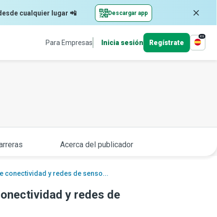
desde cualquier lugar 📲
Descargar app
es
Para Empresas
Inicia sesión
Regístrate
arreras
Acerca del publicador
e conectividad y redes de senso...
conectividad y redes de