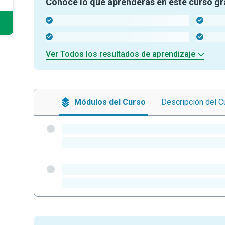
Conoce lo que aprenderás en este curso gr
-
-
-
-
Ver Todos los resultados de aprendizaje
Módulos
del Curso
Descripción
del C
-
-
-
-