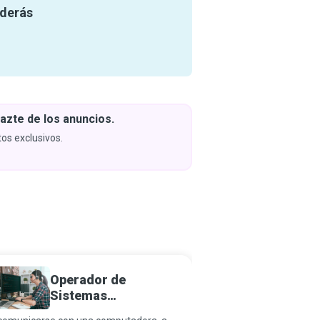
nderás
azte de los anuncios.
Descar
y apren
os exclusivos.
Próximam
Operador de
Progr
Sistemas
Inform
Informáticos