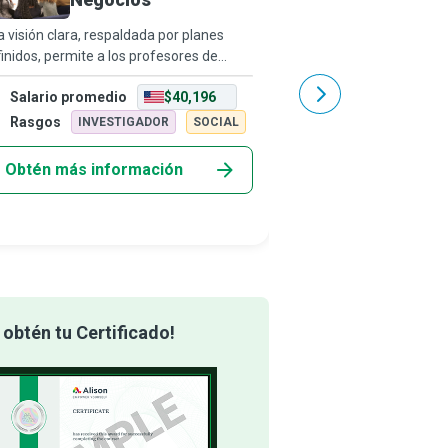
 visión clara, respaldada por planes
Cuando eliges ser maes
inidos, permite a los profesores de
estás dedicando tu vida
ocios transferir las habilidades y
ayudar a que nuestros 
Salario promedio
$40,196
Salario promedio
ocimientos que los estudiantes de
valiosos crezcan y se c
undaria y los adultos en educación
personas responsables
Rasgos
Rasgos
INVESTIGADOR
SOCIAL
ARTÍST
erior
aprender. Ens
Obtén más información
Obtén más info
obtén tu Certificado!