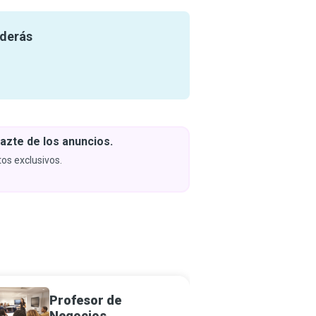
nderás
azte de los anuncios.
Descar
y apren
os exclusivos.
Próximam
Profesor de
Maestr
Negocios
Preesc