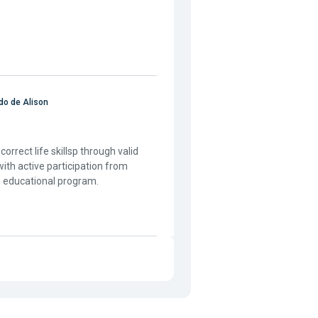
o de Alison
rrect life skillsp through valid
ith active participation from
an educational program.