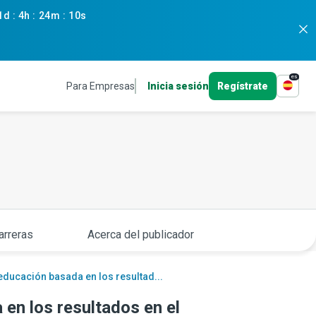
1d
:
4h
:
24m
:
09s
es
Para Empresas
Inicia sesión
Regístrate
arreras
Acerca del publicador
 educación basada en los resultad...
 en los resultados en el