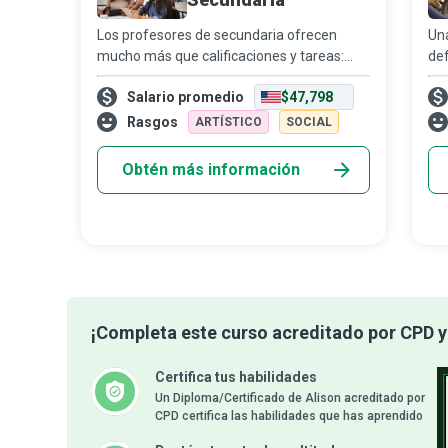
Los profesores de secundaria ofrecen
Una
mucho más que calificaciones y tareas:
def
brindan una educación que forma la mente
neg
Salario promedio
$47,798
y el corazón de sus estudiantes. Les
con
ayudan a desarrollar habilidades
sec
Rasgos
ARTÍSTICO
SOCIAL
académicas y
sup
Obtén más información
¡Completa este curso acreditado por CPD y 
Certifica tus habilidades
Un Diploma/Certificado de Alison acreditado por
CPD certifica las habilidades que has aprendido