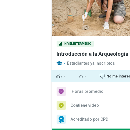
NIVEL INTERMEDIO
Introducción a la Arqueología
-
Estudiantes ya inscriptos
-
-
No me intere
Horas promedio
Contiene video
Acreditado por CPD