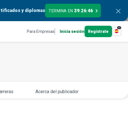
tificados y diplomas
39
26
45
TERMINA EN
:
:
es
Para Empresas
Inicia sesión
Regístrate
arreras
Acerca del publicador