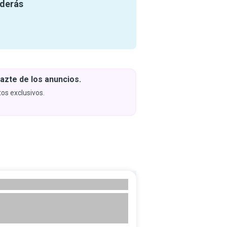
nderás
azte de los anuncios.
Descar
y apren
os exclusivos.
Próximam