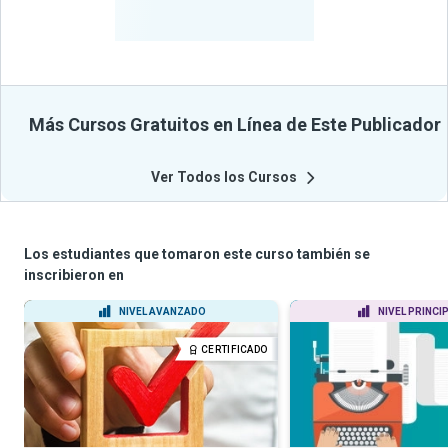
Beneficiados
Con Sus
Cursos
Más Cursos Gratuitos en Línea de Este Publicador
Ver Todos los Cursos
Los estudiantes que tomaron este curso también se
inscribieron en
NIVEL AVANZADO
NIVEL PRINCI
CERTIFICADO