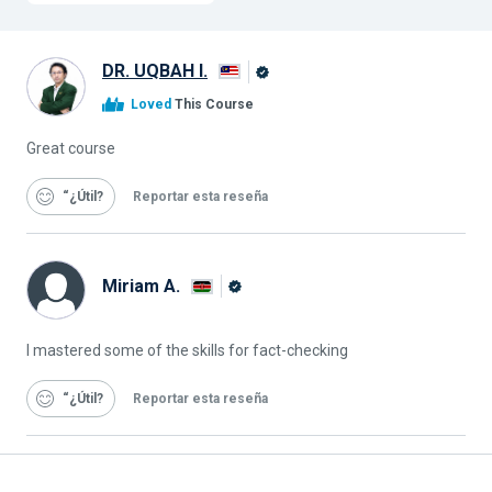
DR. UQBAH I.
Graduado
Loved
This Course
de
Alison
Great course
“¿Útil
Reportar esta reseña
Miriam A.
Graduado
de
I mastered some of the skills for fact-checking
Alison
“¿Útil
Reportar esta reseña