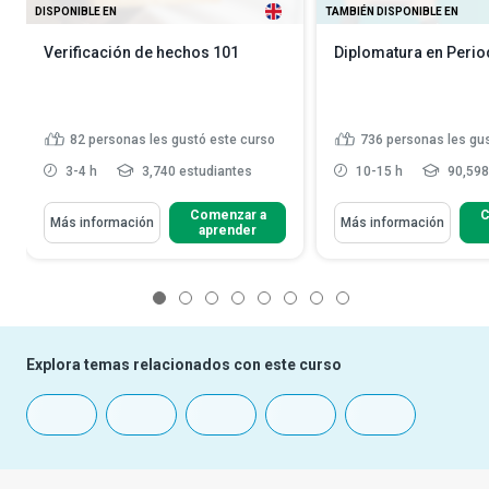
DISPONIBLE EN
TAMBIÉN DISPONIBLE EN
Verificación de hechos 101
Diplomatura en Peri
82
personas les gustó este curso
736
personas les gu
3-4 h
3,740 estudiantes
10-15 h
90,598
Comenzar a
C
Más información
Más información
aprender
1
2
3
4
5
6
7
8
Explora temas relacionados con este curso