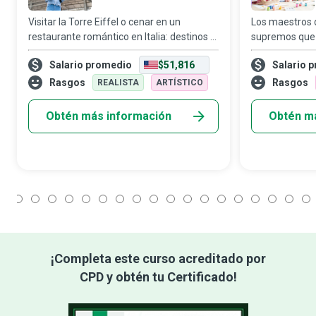
Visitar la Torre Eiffel o cenar en un
Los maestros d
restaurante romántico en Italia: destinos y
supremos que 
actividades como estos pueden renovar
ellos mismos e
Salario promedio
$51,816
Salario 
tus energías y despertar tu espíritu
todos los demás
aventurero. Los influencers de viajes son e
sus sueños... 
Rasgos
Rasgos
REALISTA
ARTÍSTICO
mund
Obtén más información
Obtén m
1
2
3
4
5
6
7
8
9
10
11
12
13
14
15
16
17
18
¡Completa este curso acreditado por
CPD y obtén tu Certificado!