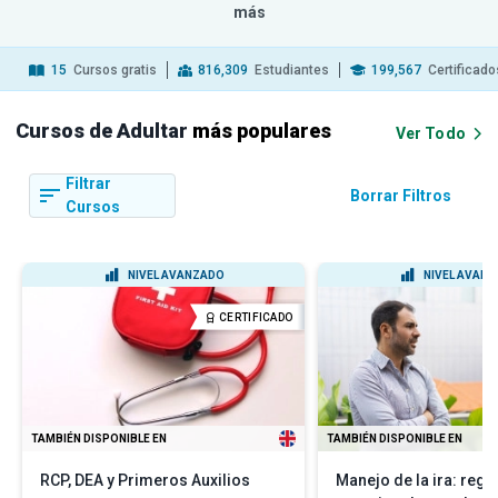
más
15
Cursos gratis
816,309
Estudiantes
199,567
Certificado
Cursos de Adultar
más populares
Ver Todo
Filtrar
Borrar Filtros
Cursos
NIVEL AVANZADO
NIVEL AVAN
CERTIFICADO
TAMBIÉN DISPONIBLE EN
TAMBIÉN DISPONIBLE EN
RCP, DEA y Primeros Auxilios
Manejo de la ira: regu