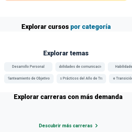
Explorar cursos
por categoría
Explorar temas
Desarrollo Personal
Habilidades de comunicación
Habilidad
Planteamiento de Objetivos
Estudios Prácticos del Año de Transición
Año de Transición
Explorar carreras con más demanda
Descubrir más carreras