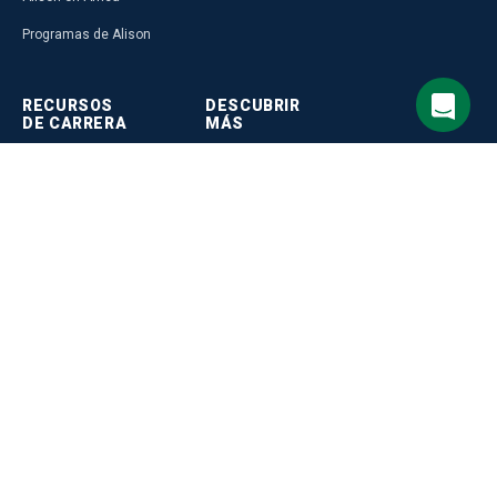
Programas de Alison
RECURSOS
DESCUBRIR
DE CARRERA
MÁS
Crea tu currículum
Accede a LMS Gratis
Guía de carreras de Alison
Programa de Afiliados
Plan de Carrera
Perfil de Alison
Psychometric Tests
Crea cursos en Alison
Evaluación de aptitud
Descarga la app y aprende offline
Evaluación de bienestar
Integra la API de Alison
Selecciona el idioma del sitio
(Welliba)
Aprende con gamificación
Evaluación de Personalidad
Inglés
Invita a un amigo
laboral
Alianza con TechEquity
Evaluación de dominio del