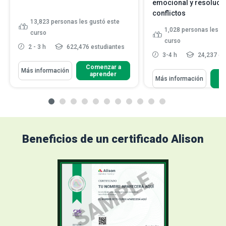
emocional y resoluci
conflictos
13,823
personas les gustó este
1,028
personas les g
curso
curso
2 - 3 h
622,476 estudiantes
3-4 h
24,237 es
Comenzar a
Más información
aprender
C
Más información
Beneficios de un certificado Alison