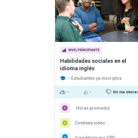
NIVEL PRINCIPIANTE
Habilidades sociales en el
idioma inglés
-
Estudiantes ya inscriptos
-
-
No me intere
Horas promedio
Contiene video
Acreditado por CPD