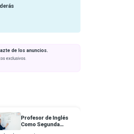
nderás
azte de los anuncios.
Descar
y apren
os exclusivos.
Próximam
Profesor de Inglés
Intérp
Como Segunda
de Señ
Lengua (Els)