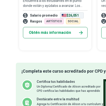
Encuentra a los estudiantes en el punto
Un 
donde están y ayúdalos a avanzar. Los
vec
profesores de inglés buscan crear un
ing
Salario promedio
$26,051
entorno propicio para el aprendizaje, en el
pr
cual los estudiantes logren sus metas aca
rol
Rasgos
ARTÍSTICO
SOCIAL
em
Obtén más información
¡Completa este curso acreditado por CPD y 
Certifica tus habilidades
Un Diploma/Certificado de Alison acreditado por
CPD certifica las habilidades que has aprendido
Destácate entre la multitud
Agrega tu Certificación de Alison a tu currículum y