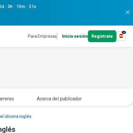
0d
:
0h
:
10m
:
50s
es
Para Empresas
Inicia sesión
Regístrate
arreras
Acerca del publicador
el idioma inglés
nglés