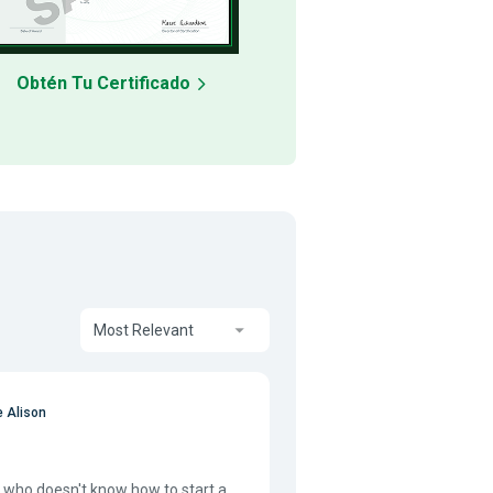
Obtén Tu Certificado
Most Relevant
 Alison
e who doesn't know how to start a