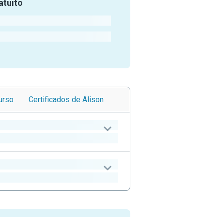
atuito
urso
Certificados
de Alison