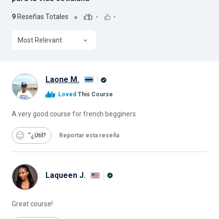
9
Reseñas Totales
-
-
Most Relevant
Laone M.
Graduado
Loved
This Course
de
Alison
A very good course for french begginers
“¿Útil
Reportar esta reseña
Laqueen J.
Graduado
de
Great course!
Alison