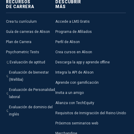
RECURSOS
DESCUBRIR
DE CARRERA
MÁS
Crea tu currículum
Accede a LMS Gratis
Guía de carreras de Alison
Programa de Afiliados
Plan de Carrera
Perfil de Alison
Psychometric Tests
Crea cursos en Alison
Evaluación de aptitud
Descarga la app y aprende offline
Evaluación de bienestar
Integra la API de Alison
(Welliba)
Aprende con gamificación
Evaluación de Personalidad
Invita a un amigo
laboral
Alianza con TechEquity
Evaluación de dominio del
Requisitos de Inmigración del Reino Unido
inglés
Próximos seminarios web
Merchandise