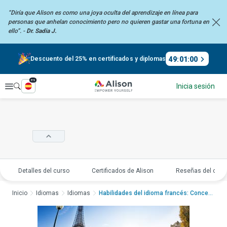
“Diría que Alison es como una joya oculta del aprendizaje en línea para
personas que anhelan
conocimiento pero no quieren gastar una fortuna en
ello”. -
Dr. Sadia J.
49
:
01
:
00
Descuento del 25% en certificados y diplomas
es
Explorar
Inicia sesión
Detalles del curso
Certificados de Alison
Reseñas del curs
Inicio
Idiomas
Idiomas
Habilidades del idioma francés: Conceptos básic...