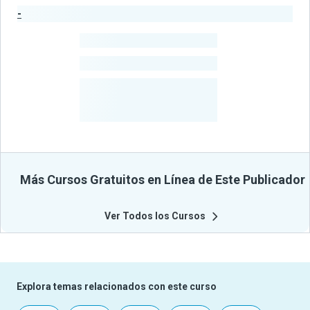
-
Estadísticas del Publicador
-
Estudiantes
-
Cursos
-
Estudiantes
Beneficiados
Con Sus
Cursos
Más Cursos Gratuitos en Línea de Este Publicador
Ver Todos los Cursos
Explora temas relacionados con este curso